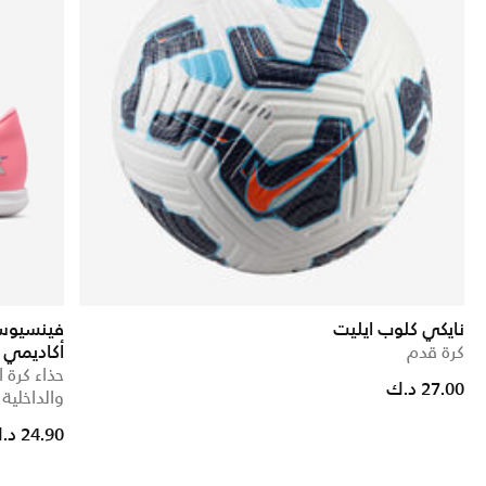
نايكي كلوب ايليت
كرة قدم
أكاديمي 
حذاء كرة 
27.00 د.ك
والداخلية
24.90 د.ك