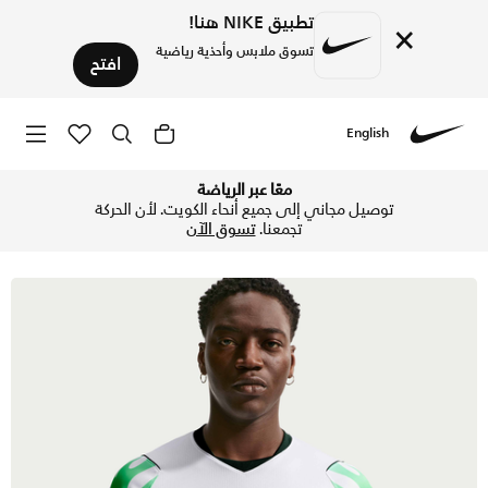
تطبيق NIKE هنا!
×
تسوق ملابس وأحذية رياضية
افتح
English
Nike
تسوق نيجيريا 2026 ستيديوم الاحتياطي تيشيرت كرة القدم نايكي دراي-فت ريبليكا للرجال - أبيض/جرين جلو/أسود في الكويت عبر موقع نايكي اونلاين، واكتشف أحدث التشكيلات والإصدارات الحصرية. احصل على توصيل وإرجاع مجاني✓ دفع نقداً ✓ عبر تطبيق تابي ✓ وغيرها من الوسائل.
معًا عبر الرياضة
توصيل مجاني إلى جميع أنحاء الكويت. لأن الحركة
تجمعنا.
تسوق الآن