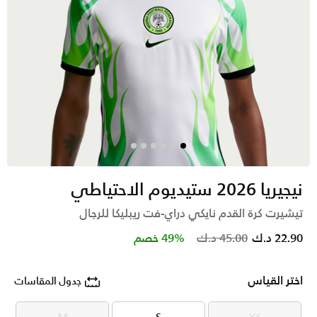
نيجيريا 2026 ستيديوم الاحتياطي
تيشيرت كرة القدم نايكي دراي-فت ريبليكا للرجال
Price reduced from
to
22.90 د.ك
45.00 د.ك
49% خصم
اختر القياس
جدول المقاسات