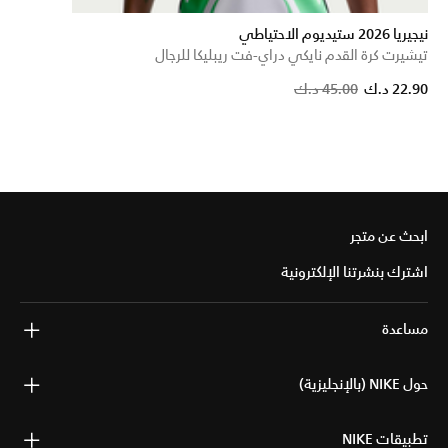
نيجيريا 2026 ستيديوم الاحتياطي
تيشيرت كرة القدم نايكي دراي-فت ريبليكا للرجال
Price reduced from
to
22.90 د.ك
45.00 د.ك
ابحث عن متجر
اشترك بنشرتنا الإلكترونية
مساعدة
حول NIKE (بالإنجليزية)
تطبيقات NIKE