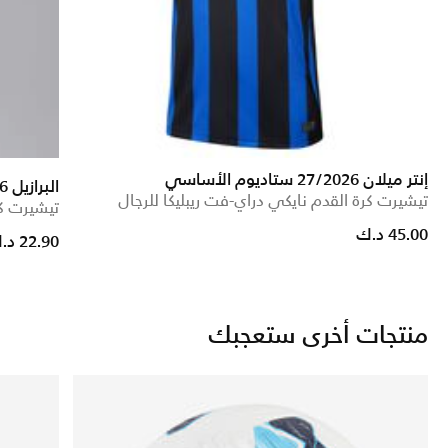
إنتر ميلان 27/2026 ستاديوم الأساسي
البرازيل 2026 ستيديوم الاحتياطي
تيشيرت كرة القدم نايكي دراي-فت ريبليكا للرجال
تيشيرت كر
45.00 د.ك
rom
22.90 د.ك
منتجات أخرى ستعجبك