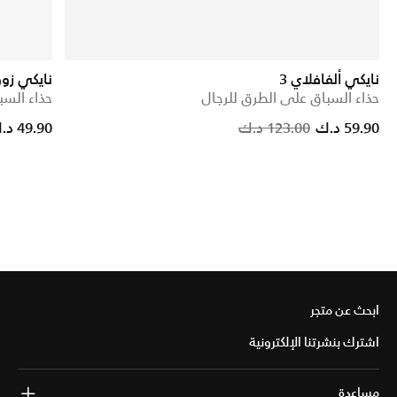
نايكي ألفافلاي 3
نايكي زوو
حذاء السباق على الطرق للرجال
حذاء السب
rice reduced from
to
Price reduc
to
59.90 د.ك
123.00 د.ك
49.90 د.ك
ابحث عن متجر
اشترك بنشرتنا الإلكترونية
مساعدة