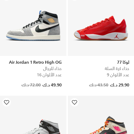
لوكا 77
Air Jordan 1 Retro High OG
حذاء كرة السلة
حذاء للرجال
عدد الألوان 9
عدد الألوان 16
Price reduced from
to
29.90 د.ك
43.50 د.ك
49.90 د.ك
72.00 د.ك