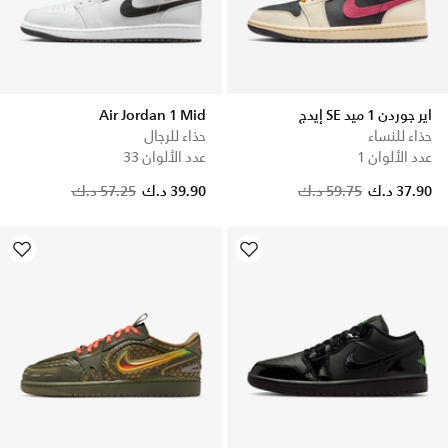
اير جوردن 1 ميد SE إيدج
Air Jordan 1 Mid
حذاء للنساء
حذاء للرجال
عدد الألوان 1
عدد الألوان 33
Price reduced from
to
37.90 د.ك
59.75 د.ك
39.90 د.ك
57.25 د.ك