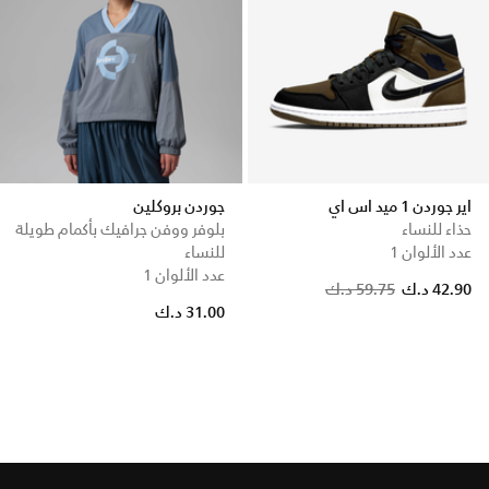
اير جوردن 1 ميد اس اي
جوردن بروكلين
حذاء للنساء
بلوفر ووفن جرافيك بأكمام طويلة
عدد الألوان 1
للنساء
عدد الألوان 1
42.90 د.ك
59.75 د.ك
31.00 د.ك