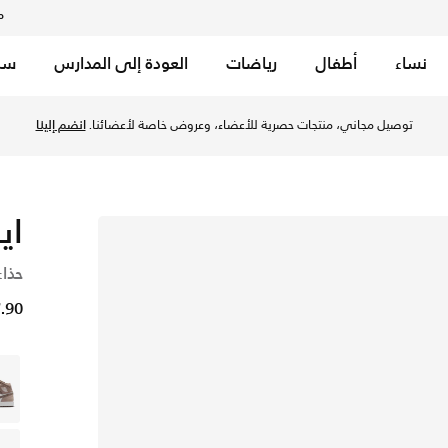
م
نساء
أطفال
رياضات
العودة إلى المدارس
سب
معًا عبر الرياضة
توصيل مجاني إلى جميع أنحاء الكويت. لأن الحركة تجمعنا.
تسوق الآن
اير
حذاء
27.90 