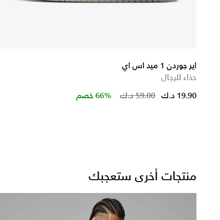
اير جوردن 1 ميد اس اي
حذاء للرجال
ced from
Price reduced 
to
19.90 د.ك
59.00 د.ك
66% خصم
منتجات أخرى ستعجبك