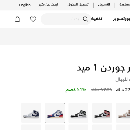
ساعدة
التسجيل
تسجيل الدخول
ابحث عن متجر
English
ورتسوير
تخفيضات
 جوردن 1 ميد
 للرجال
Price reduced from
to
د.ك
57.25 د.ك
51% خصم
رمادي
أبيض
أبيض
أبيض
selected
رمادي