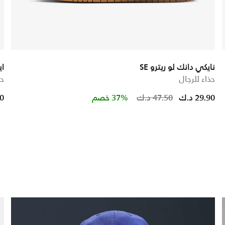
نايكي دانك لو ريترو SE
اي
حذاء للرجال
حذ
educed from
to
Price redu
to
29.90 د.ك
47.50 د.ك
37% خصم
90