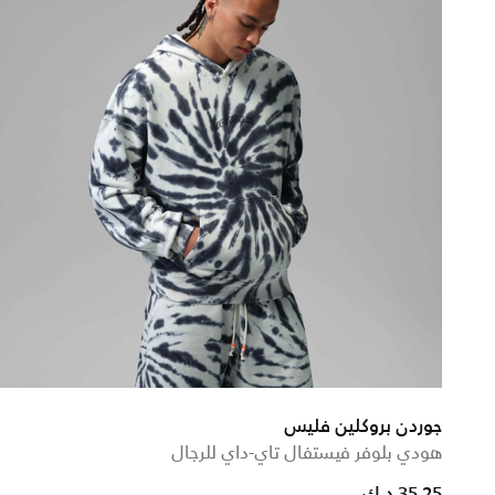
جوردن بروكلين فليس
هودي بلوفر فيستفال تاي-داي للرجال
duced from
o
35.25 د.ك