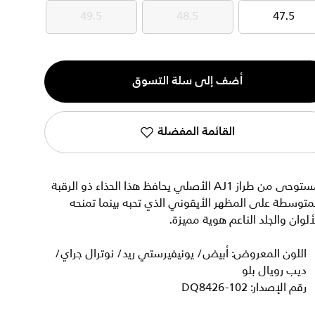
49.5
48.5
47.5
49.5
48.5
47.5
ية
أضف إلى سلة التسوق
القائمة المفضلة
مستوحى من طراز AJ1 الأصلي يحافظ هذا الحذاء ذو الرقبة
متوسطة على المظهر الأيقوني الذي تحبه بينما تمنحه
ألوان والجلد الناعم هوية مميزة.
اللون المعروض: أبيض/ يونيفيرستي ريد/ نوترال جراي/
ديب رويال بلو
رقم الإصدار: DQ8426-102