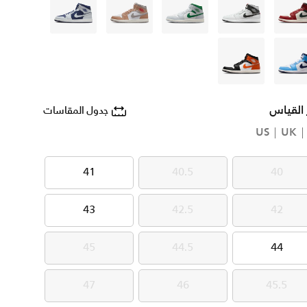
أبيض
أبيض
أبيض
بنى
أزرق
أزرق
برتقالي
 القياس
جدول المقاسات
US
UK
41
40.5
40
41
40.5
40
43
42.5
42
43
42.5
42
45
44.5
44
45
44.5
44
47
46
45.5
47
46
45.5