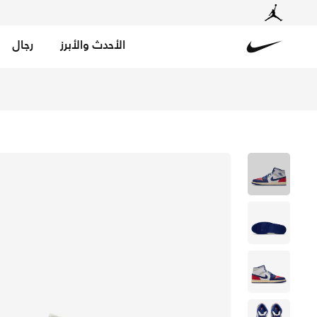
الأحدث والأبرز
رجال
Nike
تسوق اير جوردن 1 ميد حذاء للرجال - أبيض/ يونيفيرستي ريد/ نوترال جراي/ ديب رويال بلو في الكويت عبر موقع نايكي اونلاين، واكتشف أحدث التشكيلات والإصدارات الحصرية. احصل على توصيل وإرجاع مجاني✓ دفع نقداً ✓ عبر تطبيق تابي ✓ وغيرها من الوسائل.