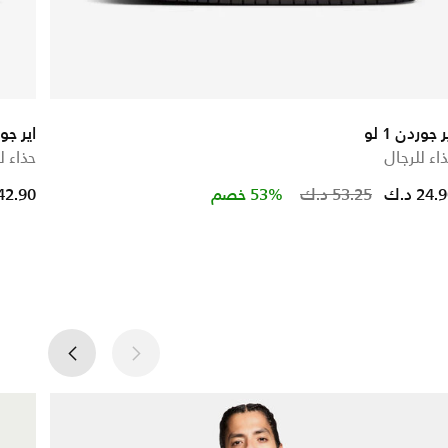
ر جوردن 1 لو
اير جوردن 1 
اء للرجال
حذاء ل
ce reduced from
to
Price r
24. د.ك
53.25 د.ك
53% خصم
42.90 د.ك