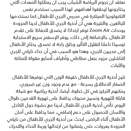
نعتقد أن نجوم الرياضة الشباب يجب أن يمتلكوا المعدات التي
يحتاجونها ليحققوا أهدافهم. لهذا السبب نستخدم نفس
التكنولوجيا المبتكرة في مدربي الجري للأطفال كما نستخدمها
للبالغين. والنتيجة هي أن أحذية الجري للأطفال لدينا المزودة
بوحدات Zoom Air توفر ارتدادًا لا يصدق للحفاظ على تقدم
الأطفال. بالإضافة إلى ذلك، يوفر الإسفنج سريع الاستجابة
توسيدًا ناعمًا لتقليل التأثير وخلق راحة لا تصدق. يحتاج الأطفال
إلى مدربين للجري، وهذا هو السبب في أن حذاء نايكي للجري
للناشئين مزود بنعل مطاطي وأطراف أصابع مقواة للمتانة
والثبات.
تتيح أحذية الجري للأطفال خفيفة الوزن التي نوفرها للأطفال
الصغار الانطلاق بسرعة - مع عدم وجود وزن غير ضروري،
يمكنهم التركيز في كل خطوة. أيضا، أحذية رياضية مع شبكة
قابلة للتهوية ونسيج محبوك يحافظ على تهوية القدمين طوال
اليوم. تأتي أحذية الجري للأطفال لدينا مع حشوة حول الكاحل
واللسان للحصول على دعم إضافي، مما يحافظ على أمان
الأطفال أثناء الركض. ابحث عن أحذية الجري للأطفال من نايكي
المزودة بعروات، حتى يتمكنوا من ارتدائها وربط الحذاء والتحرك