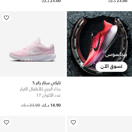
23.00 د.ك
23.00 د.ك
بيجاسوس
تسوق الآن
نايكي ستار رانر 5
حذاء الجري للأطفال الكبار
عدد الألوان 17
Price reduced from
to
14.90 د.ك
23.00 د.ك