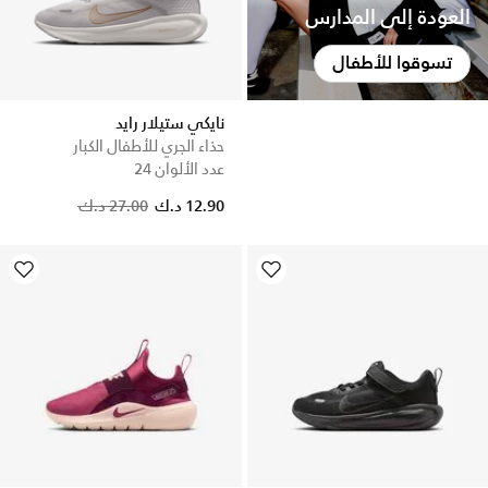
العودة إلى المدارس
تسوقوا للأطفال
نايكي ستيلار رايد
حذاء الجري للأطفال الكبار
عدد الألوان 24
Price reduced from
to
12.90 د.ك
27.00 د.ك