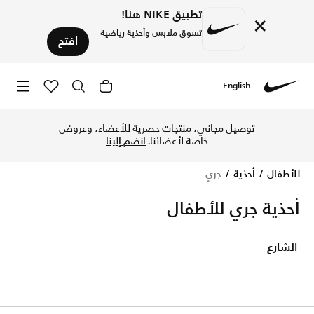
تطبيق NIKE هنا!
×
تسوق ملابس وأحذية رياضية
افتح
English
Nike
‏‏‏‏تخفيضات حتى 50% تسوق حذاء جري ولادي وبناتي نايك للأطفال أونلاين في الكويت. أحذية رياضية مريحة ومصممة للأطفال النشيطين.✔بتوصيل مجاني و✔إرجاع سهل.
توصيل مجاني، منتجات حصرية للأعضاء، وعروض
خاصة لأعضائنا.
انضم إلينا
للأطفال
أحذية
جري
أحذية جري للأطفال
الشارع