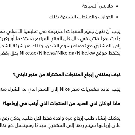
ملابس السباحة
الجوارب والمنتجات الشبيهة بذلك
يجب أن تكون جميع المنتجات المرتجعة في تغليفها الأصلي مع 
جاءت مع المنتج. في حال كان المنتج المرتجع مستخدمًا أو بغير
إلى المشتري مع تحميله رسوم الشحن، وذلك عبر شركة الشحن ال
يحتفظ موقع Nike.ae/Nike.sa/Nike.qa/Nike.kw بحق رفض إرجاع واسترداد المبلغ لأي منتج قد تعتبره غير صالح لإعادة البيع.
كيف يمكنني إرجاع المنتجات المشتراة من متجر نايكي؟
يجب إعادة مشتريات متجر Nike إلى المتجر الذي تم الشراء منه. إذا لم تتمكن من الزيارة شخصيًا، فاتصل بالمتجر لمعرفة خياراتك.
ماذا لو كان لدي العديد من المنتجات الذي أرغب في إرجاعها؟
يمكنك إنشاء طلب إرجاع مرة واحدة فقط لكل طلب. يمكن رفع طلب 
على إرجاعها سيتم ردها إلى المشتري مجددًا وسيتحمل هو تكا