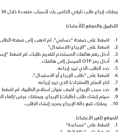
يمكنك إرجاع طلب نايكي الخاص بك لأسباب متعددة خلال 30 يومًا. ما عليك سوى اتباع الخطوات أدناه لإرجاع طلبك.
للتطبيق والموقع (للأعضاء)
1. اضغط على صفحة "حسابي". ثم اذهب إلى صفحة الطلب.
2. اضغط على "الإرجاع/الاستبدال"
3. أدخل رقم هاتفك المستخدم لتقديم طلبك. ثم اضغط "إرسال".
4. أدخل رمز OTP المرسل إلى هاتفك.
5. حدد الطلب الذي تريد إرجاعه.
6. اضغط على "طلب الإرجاع أو الاستبدال".
7. اختر المنتج (المنتجات) الذي تريد إرجاعه
8. حدد سبب الإرجاع، أضف عنوان استلام الطلبية، ثم اضغط على "متابعة".
9. سيتم إنشاء طلب (طلبات) الإرجاع، ويمكنك عرض/إلغاء الطلب حسب الحاجة.
10. يمكنك تتبع حالة الإرجاع بمجرد إنشاء الطلب.
للموقع (لغير الأعضاء)
1. اضغط على "مساعدة"