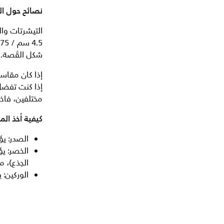
نصائح حول ا
شكل القَصة.
إذا كان مقاس
إذا كنت تفضل
مختلفين، فاخ
كيفية أخذ ال
الصدر: ي
الخصر: ي
الجذع)، م
الوركين: 