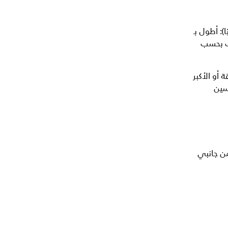
 سم / 6 قدم - 6 قدم و5 إنش تقريبًا): أطول بـ
اسب بحسب
أو الأكبر
سين
من جانبي