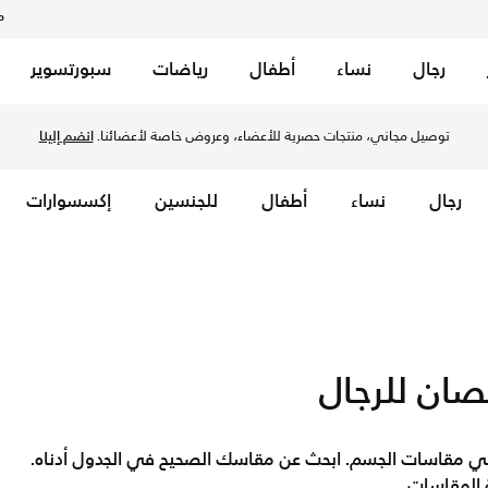
م
رجال
نساء
أطفال
رياضات
سبورتسوير
توصيل مجاني، منتجات حصرية للأعضاء، وعروض خاصة لأعضائنا.
انضم إلينا
رجال
نساء
أطفال
للجنسين
إكسسوارات
ان للرجال
ي مقاسات الجسم. ابحث عن مقاسك الصحيح في الجدول أدناه.
ة المقاسات.