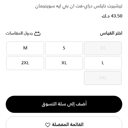
تيشيرت نايكس دراي-فت ان بي ايه سوينجمان
43.50 د.ك
اختر القياس
جدول المقاسات
M
S
XS
M
S
XS
2XL
XL
L
2XL
XL
L
3XL
3XL
الكمية
أضف إلى سلة التسوق
1
القائمة المفضلة