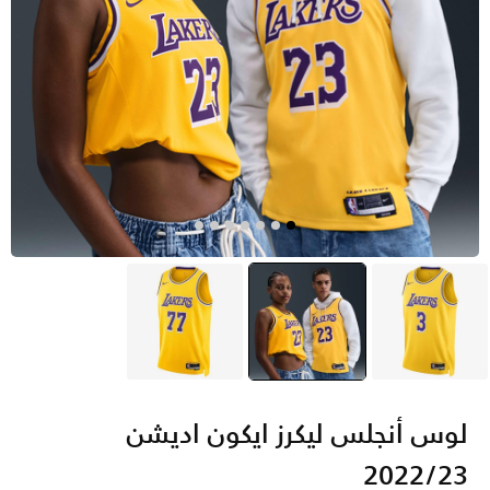
أصفر
أصفر
selected
أصفر
لوس أنجلس ليكرز ايكون اديشن
2022/23