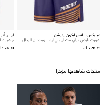
فينيكس سانس ايكون ايديشن
لوس أنجل
شورت نايكي دراي-فت ان بي ايه سوينجمان للرجال
تيشيرت ال
uced from
28.75 د.ك
24.90 د.ك
منتجات شاهدتها مؤخرًا