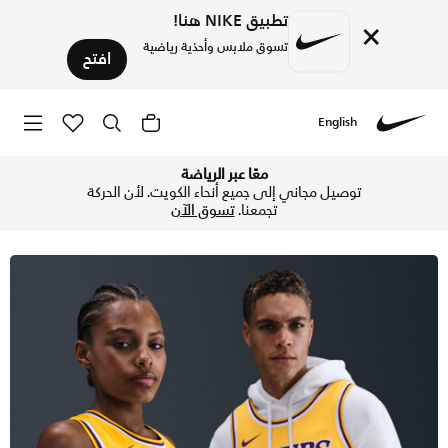
تطبيق NIKE هنا!
×
تسوق ملابس وأحذية رياضية
افتح
English
Nike
تسوق لوس أنجلس ليكرز ايكون اديشن 2022/23 تيشيرت نايكس دراي-فت ان بي ايه سوينجمان - اماريلو في الكويت عبر موقع نايكي اونلاين، واكتشف أحدث التشكيلات والإصدارات الحصرية. احصل على توصيل وإرجاع مجاني✓ دفع نقداً ✓ عبر تطبيق تابي ✓ وغيرها من الوسائل.
معًا عبر الرياضة
توصيل مجاني إلى جميع أنحاء الكويت. لأن الحركة
تجمعنا.
تسوق الآن