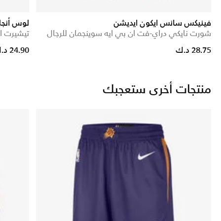
فينيكس سانس ايكون ايديشن
لوس أنجل
شورت نايكي دراي-فت ان بي ايه سوينجمان للرجال
تيشيرت ال
uced from
28.75 د.ك
24.90 د.ك
منتجات أخرى ستعجبك