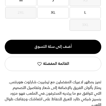
M
S
XS
M
S
XS
2XL
XL
L
2XL
XL
L
3XL
3XL
الكمية
أضف إلى سلة التسوق
1
القائمة المفضلة
تميز بمظهر لاعبيك المفضلين مع تيشيرت شارلوت هورنتس.
يمتاز بألوان الفريق بالإضافة إلى شعار وتفاصيل التصميم
التي تتوافق مع ما يرتديه المحترفون في الملعب فهو مزود
بنسيج شبكي طارد للعرق للحفاظ على انتعاشك وجفافك طوال
اللعب.