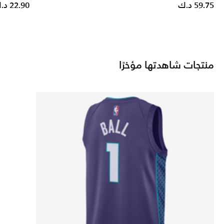
Price reduced from
to
59.75 د.ك
22.90 د.ك
منتجات شاهدتها مؤخرًا