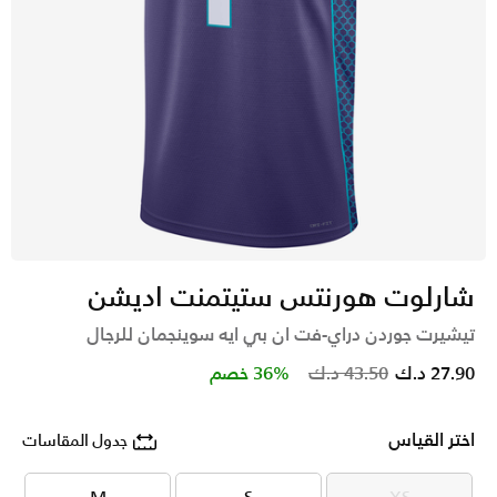
شارلوت هورنتس ستيتمنت اديشن
تيشيرت جوردن دراي-فت ان بي ايه سوينجمان للرجال
Price reduced from
to
27.90 د.ك
43.50 د.ك
36% خصم
اختر القياس
جدول المقاسات