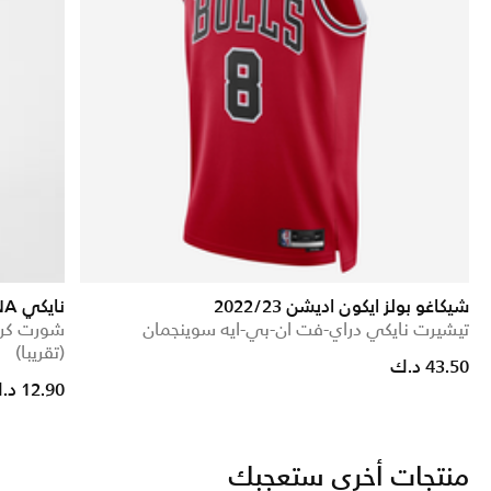
شيكاغو بولز ايكون اديشن 2022/23
نايكي DNA
تيشيرت نايكي دراي-فت ان-بي-ايه سوينجمان
(تقريبا)
43.50 د.ك
12.90 د.ك
منتجات أخرى ستعجبك