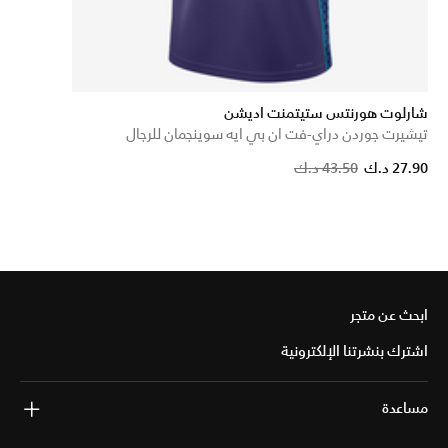
شارلوت هورنتس ستيتمنت اديشن
تيشيرت جوردن دراي-فت ان بي ايه سوينجمان للرجال
Price reduced from
to
27.90 د.ك
43.50 د.ك
ابحث عن متجر
اشترك بنشرتنا الإلكترونية
مساعدة