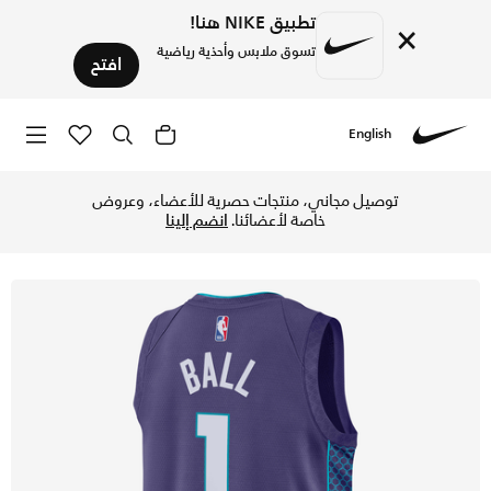
تطبيق NIKE هنا!
×
تسوق ملابس وأحذية رياضية
افتح
English
Nike
تسوق شارلوت هورنتس ستيتمنت اديشن تيشيرت جوردن دراي-فت ان ب
توصيل مجاني، منتجات حصرية للأعضاء، وعروض
خاصة لأعضائنا.
انضم إلينا