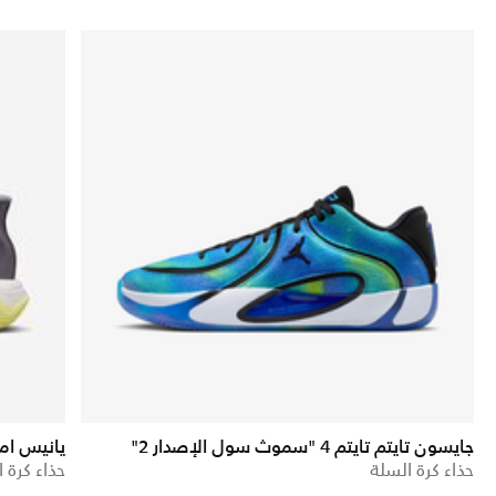
جايسون تايتم تايتم 4 "سموث سول الإصدار 2"
يانيس امو
حذاء كرة السلة
حذاء كرة 