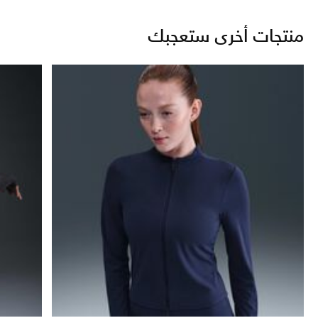
منتجات أخرى ستعجبك