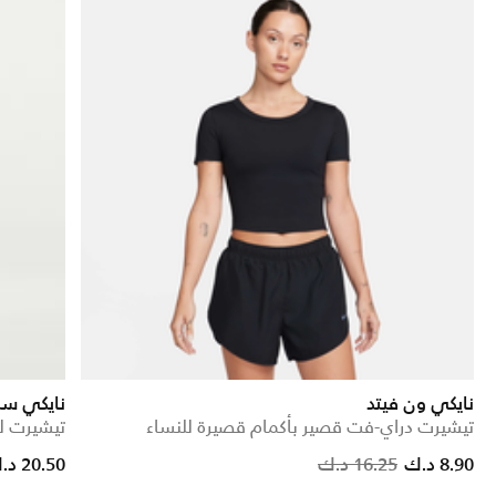
نايكي ون فيتد
نايكي سب
تيشيرت دراي-فت قصير بأكمام قصيرة للنساء
تيشيرت ل
Price reduced from
to
8.90 د.ك
16.25 د.ك
20.50 د.ك