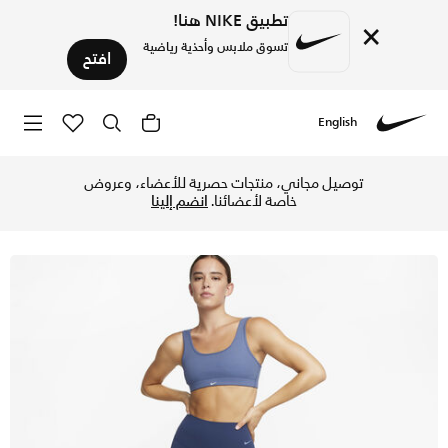
تطبيق NIKE هنا!
×
تسوق ملابس وأحذية رياضية
افتح
English
Nike
تسوق نايكي زينفي ليقنز طويل بدعم لطيف وخصر مرتفع للنساء - 
توصيل مجاني، منتجات حصرية للأعضاء، وعروض
خاصة لأعضائنا.
انضم إلينا