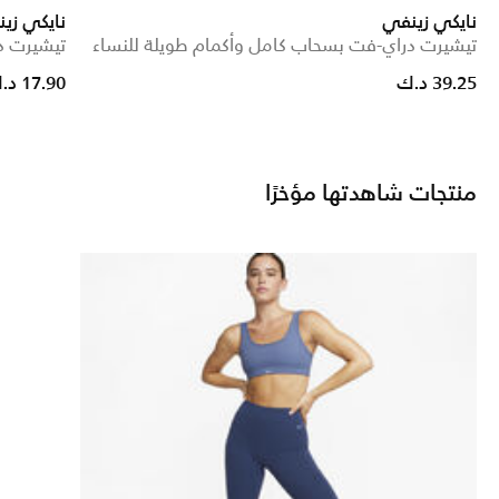
نايكي زينفي
نايكي زي
تيشيرت دراي-فت بسحاب كامل وأكمام طويلة للنساء
تيشيرت د
39.25 د.ك
17.90 د.ك
منتجات شاهدتها مؤخرًا