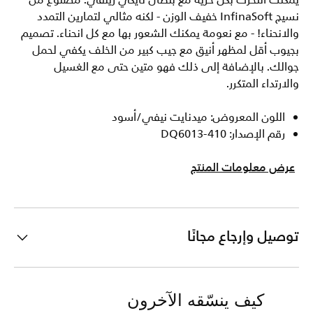
يمكنك التحرك بكل حرية مع بنطال نايكي زينفي. مصنوع من
نسيج InfinaSoft خفيف الوزن - لكنه مثالي لتمارين التمدد
والانحناء! - مع نعومة يمكنك الشعور بها مع كل انحناء. تصميم
بجيوب أقل لمظهر أنيق مع جيب كبير من الخلف يكفي لحمل
جوالك. بالإضافة إلى ذلك فهو متين حتى مع الغسيل
والارتداء المتكرر.
اللون المعروض: ميدنايت نيفي/أسود
رقم الإصدار: DQ6013-410
عرض معلومات المنتج
توصيل وإرجاع مجانًا