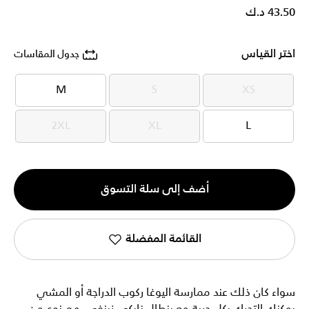
43.50 د.ك
اختر القياس
جدول المقاسات
M
S
XS
M
S
XS
2XL
XL
L
2XL
XL
L
الكمية
أضف إلى سلة التسوق
1
القائمة المفضلة
سواء كان ذلك عند ممارسة اليوغا ركوب الدراجة أو المشي