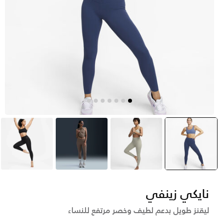
أزرق
selected
أخضر
بنى
أسود
نايكي زينفي
ليقنز طويل بدعم لطيف وخصر مرتفع للنساء