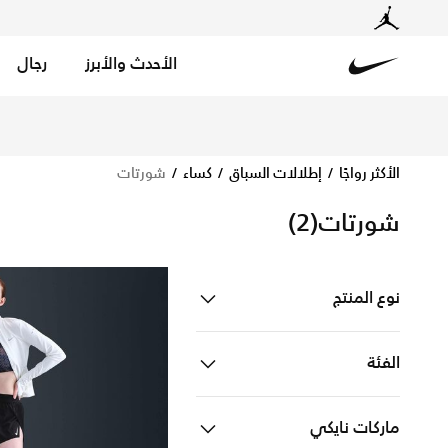
الأحدث والأبرز
رجال
Nike
تسوق الآن شورتات متجر نايكي الإلكتروني في الكويت. اكتشف
الأكثر رواجًا
إطلالات السباق
كساء
شورتات
شورتات
(2)
نوع المنتج
ملابس
Refine by نوع المنتج: ملابس
الفئة
للنساء
Refine by الفئة: للنساء
ماركات نايكي