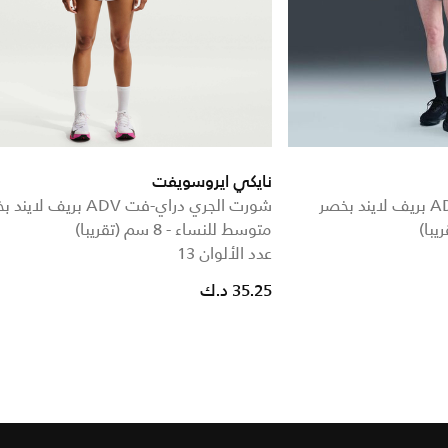
نايكي ايروسويفت
شورت الجري دراي-فت ADV بريف لايند بخصر
شورت الجري دراي-فت ADV بريف لا
متوسط للنساء - 8 سم (تقريبا)
عدد الألوان 13
35.25 د.ك