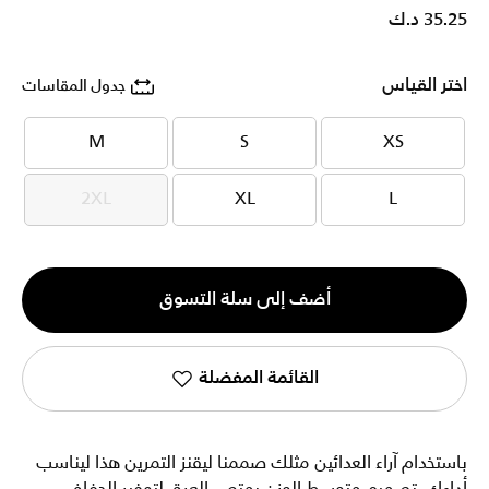
35.25 د.ك
اختر القياس
جدول المقاسات
M
S
XS
M
S
XS
2XL
XL
L
2XL
XL
L
الكمية
أضف إلى سلة التسوق
1
القائمة المفضلة
باستخدام آراء العدائين مثلك صممنا ليقنز التمرين هذا ليناسب