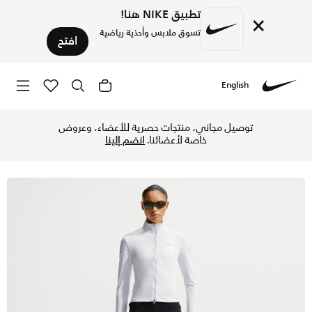
تطبيق NIKE هنا!
×
تسوق ملابس وأحذية رياضية
افتح
English
Nike
تسوق نايكي سويفت ليقنز الجري بخصر مرتفع مقاس 7/8 مع جيوب للنساء - أسود في الكويت عبر موقع نايكي اونلاين، واكتشف أحدث التشكيلات والإصدارات الحصرية. احصل على توصيل وإرجاع مجاني✓ دفع نقداً ✓ عبر تطبيق تابي ✓ وغيرها من الوسائل.
توصيل مجاني، منتجات حصرية للأعضاء، وعروض
خاصة لأعضائنا.
انضم إلينا