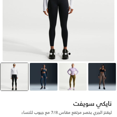
بنى
أخضر
أزرق
أسود
selected
نايكي سويفت
ليقنز الجري بخصر مرتفع مقاس 7/8 مع جيوب للنساء