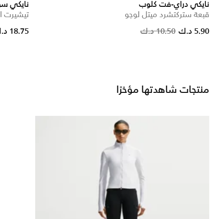
نايكي دراي-فت كلوب
نايكي س
قبعة ستركتشرد ميتل لوجو
تيشيرت ا
Price r
5.90 د.ك
10.50 د.ك
18.75 د.ك
منتجات شاهدتها مؤخرًا