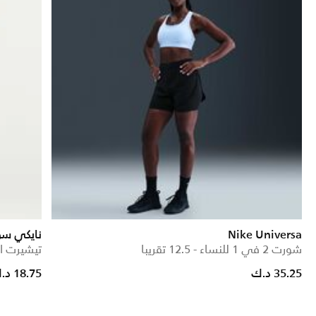
Nike Universa
نايكي س
شورت 2 في 1 للنساء - 12.5 تقريبا
تيشيرت ا
35.25 د.ك
18.75 د.ك