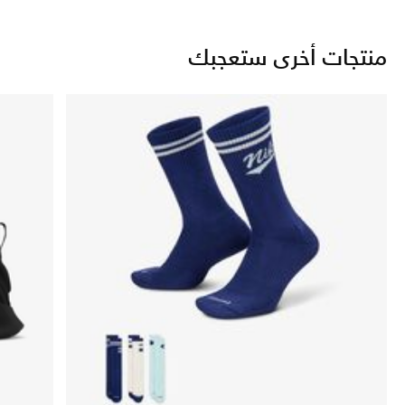
منتجات أخرى ستعجبك