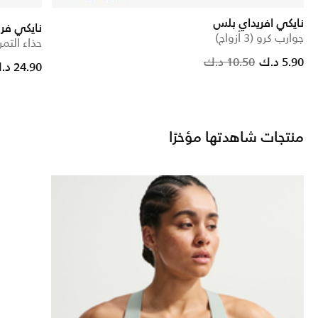
نايكي افريداي بلس
نايكي فري
جوارب كرو (3 أزواج)
حذاء التمر
Pri
5.90 د.ك
10.50 د.ك
Price reduced from
to
24.90 د.ك
منتجات شاهدتها مؤخرًا