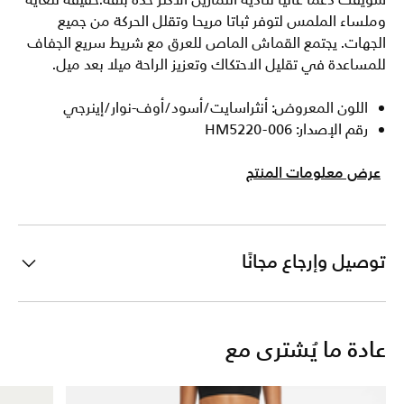
سويفت دعما عاليا لتأدية التمارين الأكثر حدة بثقة.خفيفة للغاية
وملساء الملمس لتوفر ثباتا مريحا وتقلل الحركة من جميع
الجهات. يجتمع القماش الماص للعرق مع شريط سريع الجفاف
للمساعدة في تقليل الاحتكاك وتعزيز الراحة ميلا بعد ميل.
اللون المعروض: أنثراسايت/أسود/أوف-نوار/إينرجي
رقم الإصدار: HM5220-006
عرض معلومات المنتج
توصيل وإرجاع مجانًا
عادة ما يُشترى مع