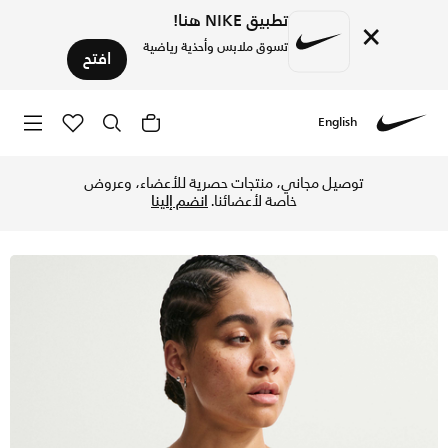
تطبيق NIKE هنا!
×
تسوق ملابس وأحذية رياضية
افتح
English
Nike
تسوق نايكي سويفت صدرية رياضية بدعم عالي لايت - أنثراسايت/أ
توصيل مجاني، منتجات حصرية للأعضاء، وعروض
خاصة لأعضائنا.
انضم إلينا