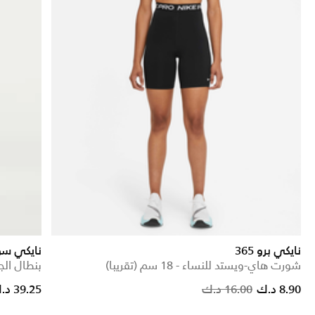
نايكي برو 365
نايكي س
شورت هاي-ويستد للنساء - 18 سم (تقريبا)
بنطال الجري ريبل UV بروت
Price reduced from
to
8.90 د.ك
16.00 د.ك
39.25 د.ك