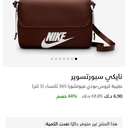
نايكي سبورتسوير
حقيبة كروس-بودي فيوتشورا 365 للنساء (3 لتر)
Price reduced from
to
6.90 د.ك
12.25 د.ك
44% خصم
هذا المنتج غير متوفر حاليًا
نفدت الكمية: