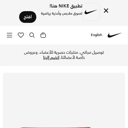
تطبيق NIKE هنا!
×
تسوق ملابس وأحذية رياضية
افتح
English
Nike
تسوق نايكي سبورتسوير حقيبة كروس-بودي فيوتشورا 365 للنساء (3 لتر) - فاونا براون/فاونا براون/أبيض في الكويت عبر موقع نايكي اونلاين، واكتشف أحدث التشكيلات والإصدارات الحصرية. احصل على توصيل وإرجاع مجاني✓ دفع نقداً ✓ عبر تطبيق تابي ✓ وغيرها من الوسائل.
توصيل مجاني، منتجات حصرية للأعضاء، وعروض
خاصة لأعضائنا.
انضم إلينا