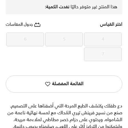
هذا المنتج غير متوفر حاليًا
نفدت الكمية:
اختر القياس
جدول المقاسات
6
5
4
6
5
4
7
7
القائمة المفضلة
دع طفلك يكتشف الطبع المرحة التي أضفناها على التصميم.
صنع من نسيج فرينش تيري المُحاك مع لمسة نهائية ناعمة من
الشامواه. ويحتوي على حزام خصر مطاطي لملاءمة مريحة.
وليتمكنوا من التركيز أكثر على اللعب، صمّمناه بجيوب جانبية.