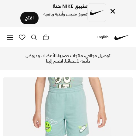
تطبيق NIKE هنا!
×
تسوق ملابس وأحذية رياضية
افتح
English
Nike
تسوق شورت نايكي سبورتسوير "ارت اوف بلاي" فرينش تيري شورت ل
توصيل مجاني، منتجات حصرية للأعضاء، وعروض
خاصة لأعضائنا.
انضم إلينا