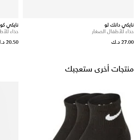
نايكي دانك لو
نايكي كو
حذاء للأطفال الصغار
حذاء للأط
27.00 د.ك
20.50 د.ك
منتجات أخرى ستعجبك