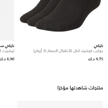
نايكي
نايكي سب
جوارب كوشيند انكل للأطفال الصغار (3 أزواج)
تيشيرت لل
rice reduced from
to
4.75 د.ك
6.90 د.ك
منتجات شاهدتها مؤخرًا