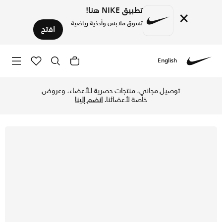
تطبيق NIKE هنا!
×
تسوق ملابس وأحذية رياضية
افتح
English
Nike
تسوق نايكي كورت بورو لو ريكرافت حذاء للأطفال الصغار - أسود/
توصيل مجاني، منتجات حصرية للأعضاء، وعروض
خاصة لأعضائنا.
انضم إلينا