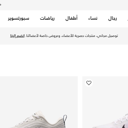
م
رجال
نساء
أطفال
رياضات
سبورتسوير
ن موقع نايكي الرسمي في الكويت. تمتع بأداء ممتاز وراحة فائقة أث
توصيل مجاني، منتجات حصرية للأعضاء، وعروض خاصة لأعضائنا.
انضم إلينا