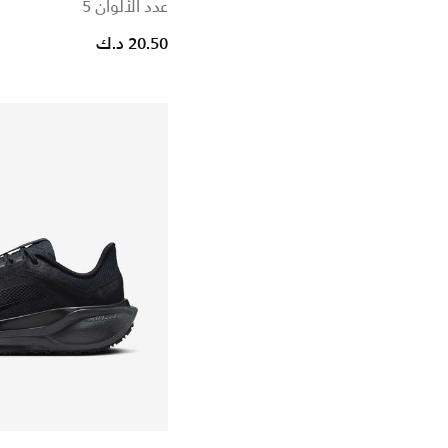
عدد الألوان 5
20.50 د.ك