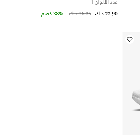
عدد الألوان 1
Price reduced from
to
22.90 د.ك
36.75 د.ك
38% خصم