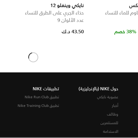
نايكي وينفلو 12
وم للماء للنساء
حذاء الجري على الطرق للنساء
عدد الألوان 9
Price r
38% خصم
43.50 د.ك
حول NIKE (بالإنجليزية)
تطبيقات NIKE
عضوية نايكي
تطبيق Nike Run Club
أخبار
تطبيق Nike Training Club
وظائف
للمستثمرين
الاستدامة