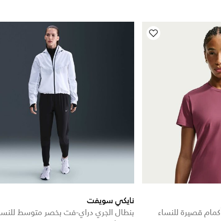
نايكي سويفت
كمام قصيرة للنساء
بنطال الجري دراي-فت بخصر متوسط للنسا