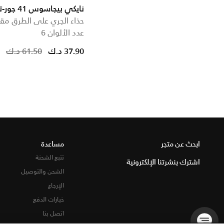
نايكي بيجاسوس 41 جور-تكس
حذاء الجري على الطرق مقا
عدد الألوان 6
educed from
to
37.90 د.ك
61.50 د.ك
ابحث عن متجر
مساعدة
تتبع الشحنة
اشترك بنشرتنا الإلكترونية
الشحن والتوصيل
الإرجاع
خيارات الدفع
اتصل بنا