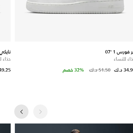
ر فورس 1 '07
نايكي اي
اء للنساء
حذاء ل
Price r
34. د.ك
51.50 د.ك
32% خصم
49.25 د.ك