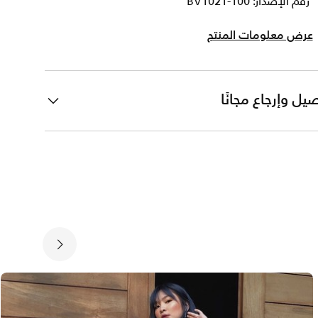
رقم الإصدار: BV1021-100
عرض معلومات المنتج
يل وإرجاع مجانًا