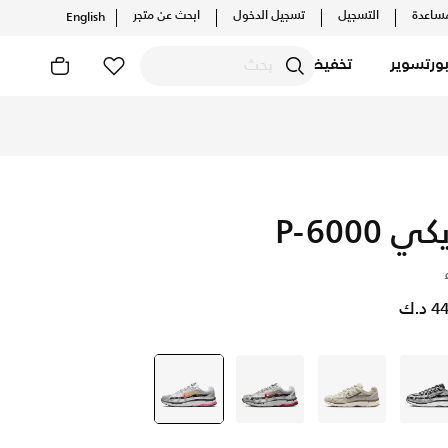
ساعدة
التسجيل
تسجيل الدخول
ابحث عن متجر
English
ورتسوير
تخفيضات
ي P-6000
د.ك
أسود
رمادي
رمادي
رمادي
selected