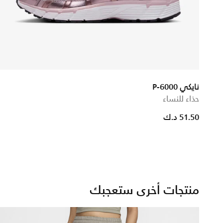
نايكي P-6000
حذاء للنساء
ced from
51.50 د.ك
منتجات أخرى ستعجبك