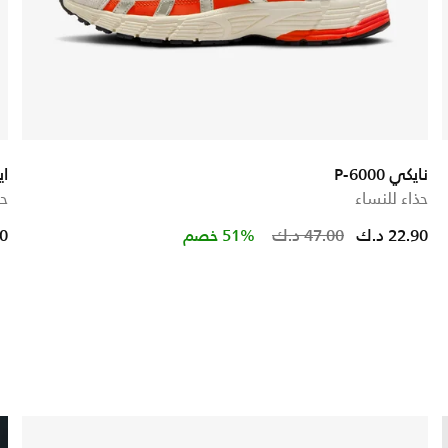
نايكي P-6000
اي
حذاء للنساء
حذ
educed from
to
Price redu
to
22.90 د.ك
47.00 د.ك
51% خصم
90