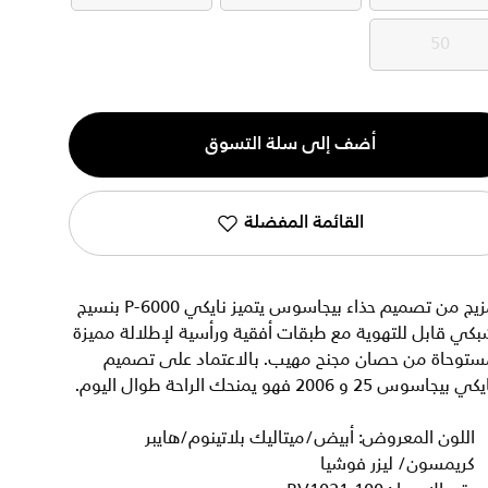
50
50
ية
أضف إلى سلة التسوق
القائمة المفضلة
مزيج من تصميم حذاء بيجاسوس يتميز نايكي P-6000 بنسيج
كي قابل للتهوية مع طبقات أفقية ورأسية لإطلالة مميزة
ستوحاة من حصان مجنح مهيب. بالاعتماد على تصميم
ي بيجاسوس 25 و 2006 فهو يمنحك الراحة طوال اليوم.
اللون المعروض: أبيض/ميتاليك بلاتينوم/هايبر
كريمسون/ ليزر فوشيا