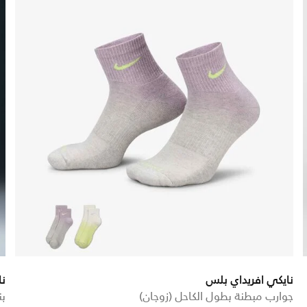
نايكي افريداي بلس
ن
جوارب مبطنة بطول الكاحل (زوجان)
بن