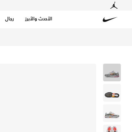
الأحدث والأبرز
رجال
Nike
تسوق نايكي P-6000 حذاء - أبيض/ميتاليك بلاتينوم/هايبر كريمسون/ ليزر فوشيا في الكويت عبر موقع نايكي اونلاين، واكتشف أحدث التشكيلات والإصدارات الحصرية. احصل على توصيل وإرجاع مجاني✓ دفع نقداً ✓ عبر تطبيق تابي ✓ وغيرها من الوسائل.