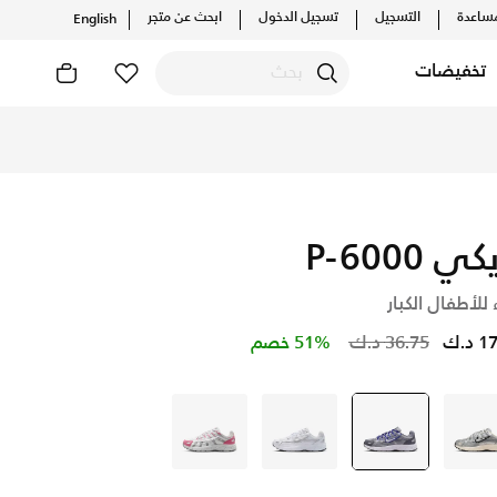
ساعدة
التسجيل
تسجيل الدخول
ابحث عن متجر
English
تخفيضات
ي P-6000
 للأطفال الكبار
Price reduced from
to
د.ك
36.75 د.ك
51% خصم
رمادي
رمادي
selected
رمادي
أبيض