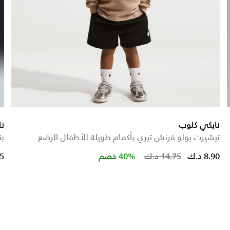
نايكي كلوب
ن
تيشيرت بولو فرنش تيري بأكمام طويلة للأطفال الرضع
بن
Price reduced from
to
8.90 د.ك
14.75 د.ك
40% خصم
75