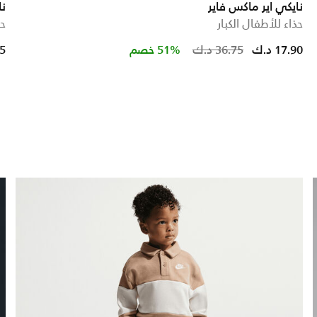
نايكي اير ماكس فاير
نا
حذاء للأطفال الكبار
حذ
Price redu
to
17.90 د.ك
36.75 د.ك
51% خصم
75