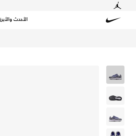
الأحدث والأبرز
Nike
تسوق نايكي P-6000 حذاء للأطفال الكبار - وولف جراي/ديب نايت/ميتاليك سيلفر/أبيض في الكويت عبر موقع نايكي اونلاين، واكتشف أحدث التشكيلات والإصدارات الحصرية. احصل على توصيل وإرجاع مجاني✓ دفع نقداً ✓ عبر تطبيق تابي ✓ وغيرها من الوسائل.