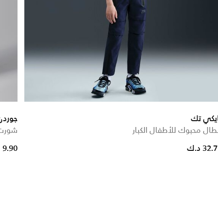
ايكي تك
جوردن
طال محبوك للأطفال الكبار
شورت 
rice reduced from
to
32. د.ك
9.90 د.ك