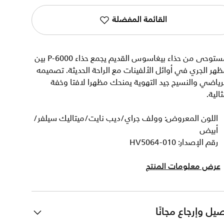
القائمة المفضلة
مستوحى من حذاء بيغاسوس القديم يجمع حذاء P-6000 بين
هر الجري في أوائل الألفينات مع الراحة الحديثة. تصميمه
رياضي والنسيج جيد التهوية يمنحك مظهرا لافتا وخفة
الية.
اللون المعروض: وولف جراي/ديب نايت/ميتاليك سيلفر/
أبيض
رقم الإصدار: HV5064-010
عرض معلومات المنتج
يل وإرجاع مجانًا