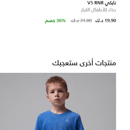
نايكي V5 RNR
حذاء للأطفال الكبار
ced from
Price reduced 
to
19.90 د.ك
31.00 د.ك
36% خصم
منتجات أخرى ستعجبك