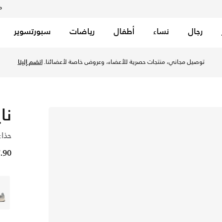
م
رجال
نساء
أطفال
رياضات
سبورتسوير
توصيل مجاني، منتجات حصرية للأعضاء، وعروض خاصة لأعضائنا.
انضم إلينا
نايك
حذاء
17.90 