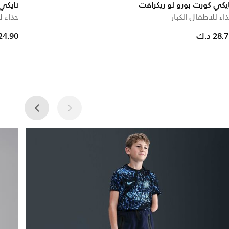
يكي كورت بورو لو ريكرافت
نايكي P-6000 بريم
اء للاطفال الكبار
حذاء ل
ce reduced from
to
28. د.ك
24.90 د.ك