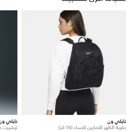
نايكي ون
نايكي ون
حقيبة الظهر للتمارين للنساء (16 لتر)
تيشيرت د