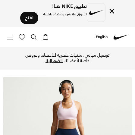
تطبيق NIKE هنا!
×
تسوق ملابس وأحذية رياضية
افتح
English
Nike
تسوق نايكي ون شورت الدراجة بخصر مرتفع 5 إنش للنساء - ميدنايت نيفي/أبيض في الكويت عبر موقع نايكي اونلاين، واكتشف أحدث التشكيلات والإصدارات الحصرية. احصل على توصيل وإرجاع مجاني✓ دفع نقداً ✓ عبر تطبيق تابي ✓ وغيرها من الوسائل.
توصيل مجاني، منتجات حصرية للأعضاء، وعروض
خاصة لأعضائنا.
انضم إلينا