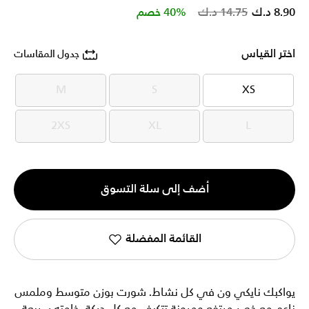
Price reduced from
to
8.90 د.ك
14.75 د.ك
40% خصم
اختر القياس
جدول المقاسات
M
S
XS
M
S
XS
2XS
XL
L
2XS
XL
L
الكمية
أضف إلى سلة التسوق
1
القائمة المفضلة
يواكبك نايكي ون في كل نشاط. شورت بوزن متوسط وملمس