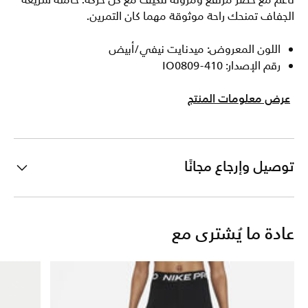
ناعم مع خصر مرتفع ومرونة تتكيف مع كل حركة. خامته سريعة
الجفاف تمنحك راحة موثوقة مهما كان التمرين.
اللون المعروض: ميدنايت نيفي/أبيض
رقم الإصدار: IO0809-410
عرض معلومات المنتج
توصيل وإرجاع مجانًا
عادة ما يُشترى مع