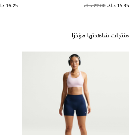
Price reduced f
to
15.35 د.ك
22.00 د.ك
16.25 د.ك
منتجات شاهدتها مؤخرًا