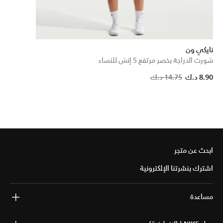
نايكي ون
شورت الدراجة بخصر مرتفع 5 إنش للنساء
Price reduce
to
8.90 د.ك
14.75 د.ك
ابحث عن متجر
اشترك بنشرتنا الإلكترونية
مساعدة