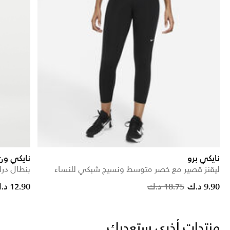
نايكي برو
نايكي ون
ليقنز قصير مع خصر متوسط ونسيج شبكي للنساء
بنطال در
rom
Price reduced from
to
9.90 د.ك
18.75 د.ك
12.90 د.ك
منتجات أخرى ستعجبك