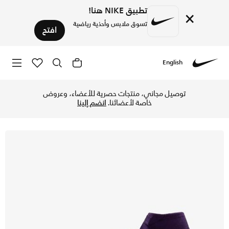
تطبيق NIKE هنا!
×
تسوق ملابس وأحذية رياضية
افتح
English
Nike
تسوق نايكي ميركيوريال سوبرفلاي 10 ايليت حذاء كرة قدم هاي-توب لملاعب العشب الطبيعي - جراند بيربل/بيل ايفوري في الكويت عبر موقع نايكي اونلاين، واكتشف أحدث التشكيلات والإصدارات الحصرية. احصل على توصيل وإرجاع مجاني✓ دفع نقداً ✓ عبر تطبيق تابي ✓ وغيرها من الوسائل.
توصيل مجاني، منتجات حصرية للأعضاء، وعروض
خاصة لأعضائنا.
انضم إلينا