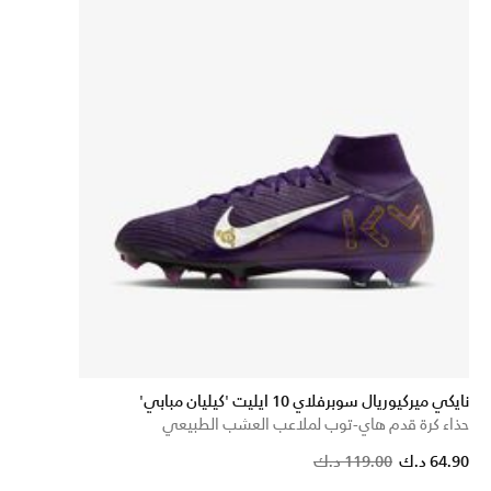
نايكي ميركيوريال سوبرفلاي 10 ايليت 'كيليان مبابي'
حذاء كرة قدم هاي-توب لملاعب العشب الطبيعي
Price reduced from
to
64.90 د.ك
119.00 د.ك