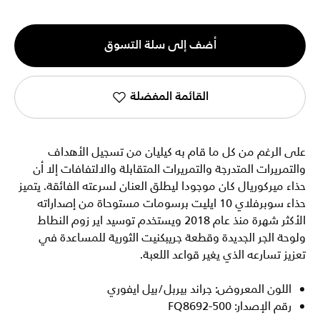
الكمية
أضف إلى سلة التسوق
1
القائمة المفضلة
على الرغم من كل ما قام به كيليان من تسجيل الأهداف
والتمريرات المتدرجة والتمريرات المتقابلة والالتفافات إلا أن
حذاء ميركوريال كان موجودا ليطلق العنان لسرعته الفائقة. يتميز
حذاء سوبرفلاي 10 ايليت برسومات مستوحاة من إصداراته
الأكثر شهرة منذ عام 2018 ويستخدم توسيد اير زوم النطاط
ولوحة الجر الجديدة وقطعة جريبكنيت الثورية للمساعدة في
تعزيز تسارعه الذي يغير قواعد اللعبة.
اللون المعروض: جراند بيربل/بيل ايفوري
رقم الإصدار: FQ8692-500