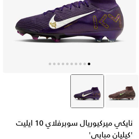
بنى
بنفسجي
selected
نايكي ميركيوريال سوبرفلاي 10 ايليت
'كيليان مبابي'