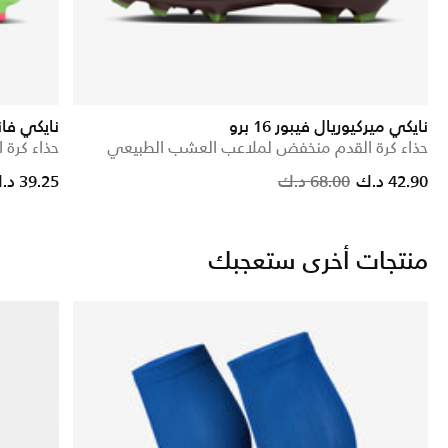
نايكي ميركيوريال فيبور 16 برو
نايكي فان
حذاء كرة القدم منخفض لملاعب العشب الطبيعي
حذاء كرة 
Price reduced from
to
42.90 د.ك
68.00 د.ك
39.25 د.ك
منتجات أخرى ستعجبك