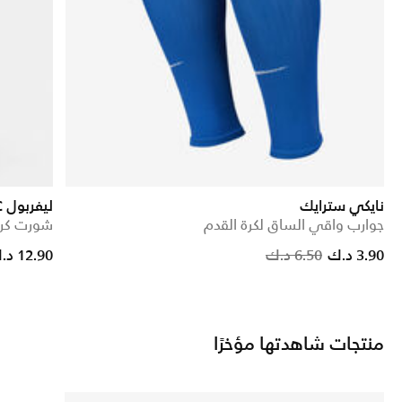
نايكي سترايك
ليفربول F.C. الأساسي 2022/23 ماتش
جوارب واقي الساق لكرة القدم
شورت كرة ال
from
Price redu
to
3.90 د.ك
6.50 د.ك
12.90 د.ك
منتجات شاهدتها مؤخرًا