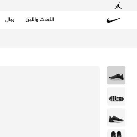
الأحدث والأبرز
رجال
Nike
تسوق نايكي لونار روم حذاء للرجال - أسود/أسود/ساميت واي