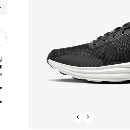
ه
أ
ال
فا
Previous
Next