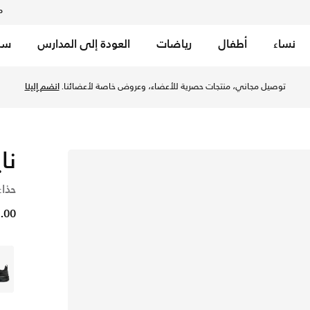
م
نساء
أطفال
رياضات
العودة إلى المدارس
سب
ت/دارك سموك جراي في الكويت عبر موقع نايكي اونلاين، واكتشف أح
معًا عبر الرياضة
توصيل مجاني إلى جميع أنحاء الكويت. لأن الحركة تجمعنا.
تسوق الآن
نا
حذاء
61.00 