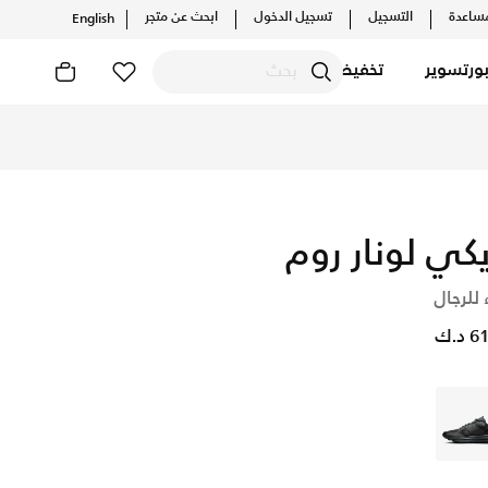
ساعدة
التسجيل
تسجيل الدخول
ابحث عن متجر
English
ورتسوير
تخفيضات
دث التشكيلات والإصدارات الحصرية. احصل على توصيل وإرجاع مجاني✓
يكي لونار روم
 للرجال
د.ك
رمادي