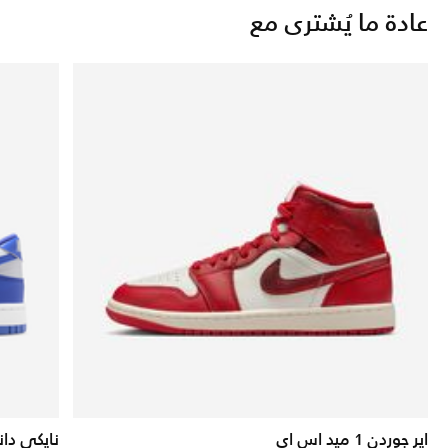
عادة ما يُشترى مع
اير جوردن 1 ميد اس اي
نايكي دان