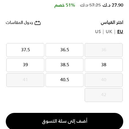
Price reduced from
to
27.90 د.ك
57.25 د.ك
51% خصم
اختر القياس
جدول المقاسات
US
UK
EU
37.5
36.5
36
37.5
36.5
36
39
38.5
38
39
38.5
38
41
40.5
40
41
40.5
40
42
42
الكمية
أضف إلى سلة التسوق
1