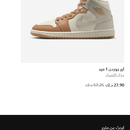
اير جوردن 1 ميد
حذاء للنساء
27.90 د.ك
57.25 د.ك
ابحث عن متجر