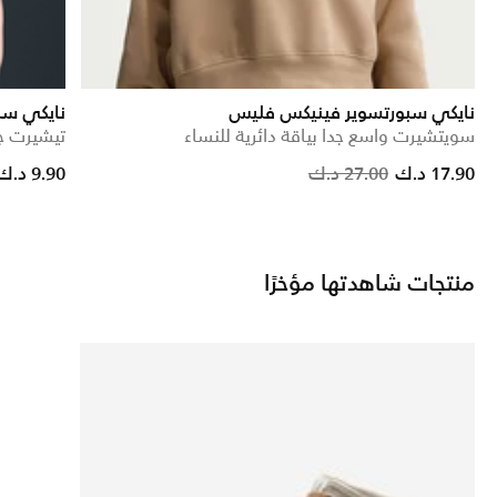
نايكي سبورتسوير فينيكس فليس
نايكي سب
سويتشيرت واسع جدا بياقة دائرية للنساء
تيشيرت ج
Price reduced from
to
Price reduced from
to
17.90 د.ك
27.00 د.ك
9.90 د.ك
منتجات شاهدتها مؤخرًا