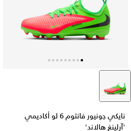
أحمر
selected
نايكي جونيور فانتوم 6 لو أكاديمي
'آرلينغ هالاند'