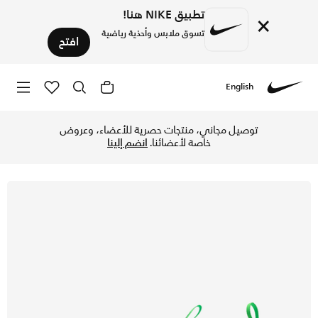
تطبيق NIKE هنا!
×
تسوق ملابس وأحذية رياضية
افتح
English
Nike
تسوق نايكي جونيور فانتوم 6 لو أكاديمي 'آرلينغ هالاند' حذاء كرة القدم لأسطح الملاعب المتعددة للأطفال الكبار - هوت بانش/أسود/جرين سترايك في الكويت عبر موقع نايكي اونلاين، واكتشف أحدث التشكيلات والإصدارات الحصرية. احصل على توصيل وإرجاع مجاني✓ دفع نقداً ✓ عبر تطبيق تابي ✓ وغيرها من الوسائل.
توصيل مجاني، منتجات حصرية للأعضاء، وعروض
خاصة لأعضائنا.
انضم إلينا