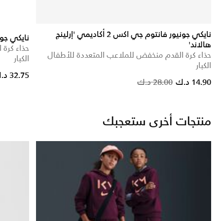
نايكي جونيور فانتوم جي اكس 2 أكاديمي 'إرلينج
نايكي جونيور فا
هالاند'
حذاء كرة
حذاء كرة القدم منخفض للملاعب المتعددة للأطفال
الكبار
الكبار
32.75 د.ك
Price reduced from
to
14.90 د.ك
28.00 د.ك
منتجات أخرى ستعجبك