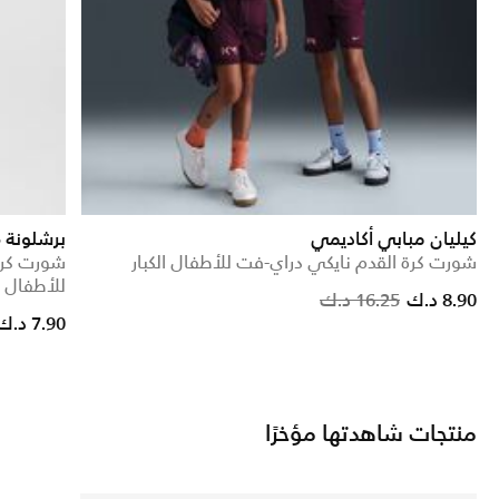
كيليان مبابي أكاديمي
برشلونة 2024/25 ستيديوم البديل
شورت كرة القدم نايكي دراي-فت للأطفال الكبار
شورت كرة
للأطفال ال
Price reduced from
to
8.90 د.ك
16.25 د.ك
7.90 د.ك
منتجات شاهدتها مؤخرًا