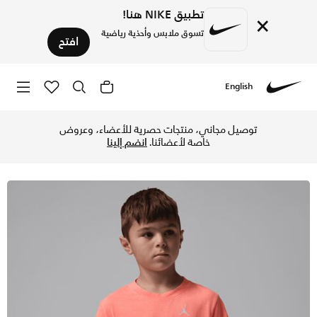
تطبيق NIKE هنا!
×
تسوق ملابس وأحذية رياضية
افتح
English
Nike
تسوق جوردن تيشيرت اير مطرز بمظهر باهت للأطفال الصغار - براي
توصيل مجاني، منتجات حصرية للأعضاء، وعروض
خاصة لأعضائنا.
انضم إلينا