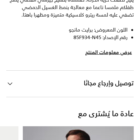
يتيح لطفلك حرية الحركة. صممناه بنسيج جيرسي القطني يمنح
طفلكم ملمسا ناعما مع معالجة بنمط الغسيل الحمضي
تضفي عليه لمسة ريترو كلاسيكية متميزة ومظهرا باهتا.
اللون المعروض: برايت مانجو
رقم الإصدار: 85F934-N45
عرض معلومات المنتج
توصيل وإرجاع مجانًا
عادة ما يُشترى مع