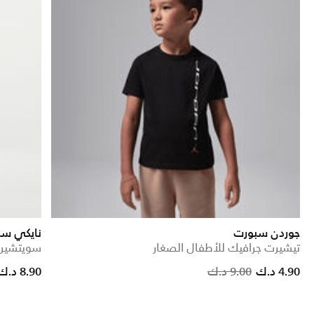
جوردن سبورت
نايكي سبو
تيشيرت جرافيك للأطفال الصغار
سويتشيرت
 from
Price reduc
to
4.90 د.ك
9.00 د.ك
8.90 د.ك