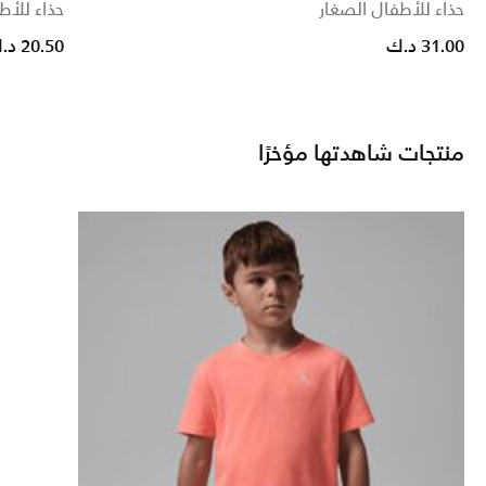
حذاء للأطفال الصغار
حذاء للأط
31.00 د.ك
20.50 د.ك
منتجات شاهدتها مؤخرًا