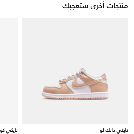
منتجات أخرى ستعجبك
نايكي دانك لو
نايكي كور