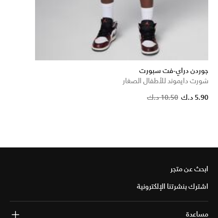
جوردن دراي-فت سبورت
شورت دايموند للأطفال الصغار
Pric
5.90 د.ك
10.50 د.ك
ابحث عن متجر
اشترك بنشرتنا الإلكترونية
مساعدة