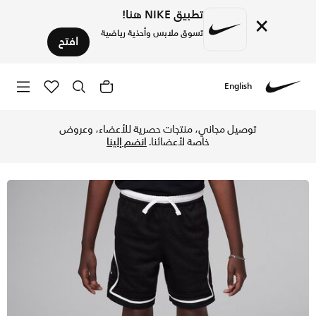
تطبيق NIKE هنا!
×
تسوق ملابس وأحذية رياضية
افتح
English
Nike
تسوق جوردن دراي-فت سبورت شورت دايموند للأطفال الصغار - أسو
توصيل مجاني، منتجات حصرية للأعضاء، وعروض
خاصة لأعضائنا.
انضم إلينا