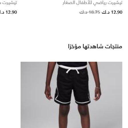
تيشيرت رياضي للأطفال الصغار
تيشيرت سب
rice reduced from
to
Price reduce
to
12.90 د.ك
18.75 د.ك
12.90 د.ك
منتجات شاهدتها مؤخرًا