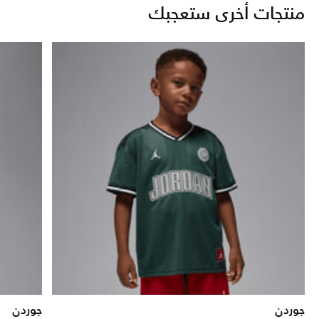
منتجات أخرى ستعجبك
جوردن
جوردن