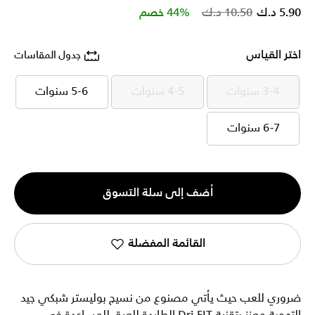
Price reduced from
to
5.90 د.ك
10.50 د.ك
44% خصم
اختر القياس
جدول المقاسات
3-4 سنوات
4-5 سنوات
5-6 سنوات
3-4 سنوات
4-5 سنوات
5-6 سنوات
6-7 سنوات
6-7 سنوات
الكمية
أضف إلى سلة التسوق
1
القائمة المفضلة
ضروري للعب حيث يأتي مصنوع من نسيج بوليستر شبكي جيد