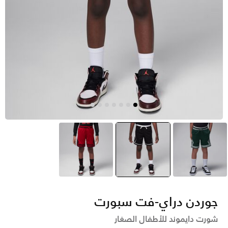
أخضر
أسود
selected
أحمر
جوردن دراي-فت سبورت
شورت دايموند للأطفال الصغار