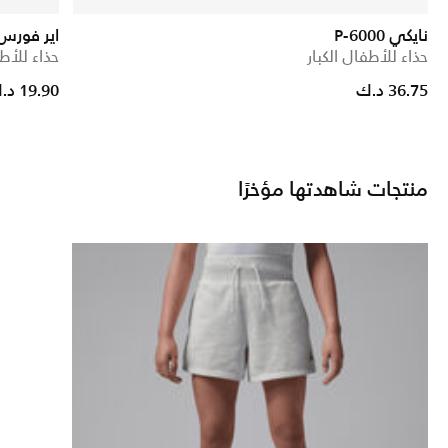
نايكي P-6000
اير فورس 1 ميد ايزي ا
حذاء للأطفال الكبار
حذاء للأطف
Price reduced from
to
36.75 د.ك
19.90 د.ك
منتجات شاهدتها مؤخرًا