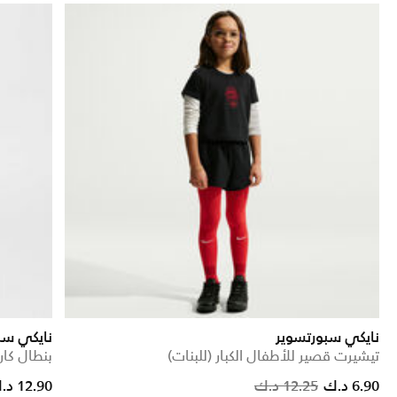
نايكي سبورتسوير
نايكي سب
تيشيرت قصير للأطفال الكبار (للبنات)
بنطال كار
 reduced from
to
Price reduced f
to
6.90 د.ك
12.25 د.ك
12.90 د.ك