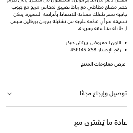
القطن ناعم من الخارج الوبري المصقول من الداخل. يأتي بحزام
خصر مضلع مطاطي مع رباط تضييق لمقاس مريح مع جيوب
جانبية تمنح طفلك مساحة للاحتفاظ بأغراضه الصغيرة. يمكن
تنسيقه مع أي قطعة علوية من تشكيلة جوردن بروكلين فليس
لإطلالة متناسقة ومريحة.
اللون المعروض: بيرتش هيذر
رقم الإصدار: 45F145-X58
عرض معلومات المنتج
توصيل وإرجاع مجانًا
عادة ما يُشترى مع