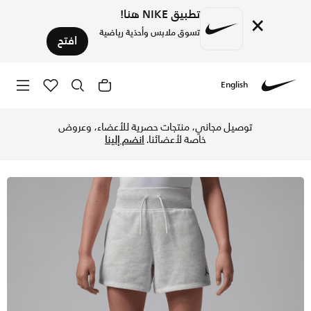
تطبيق NIKE هنا!
×
تسوق ملابس وأحذية رياضية
افتح
English
Nike
تسوق جوردن بروكلين فرنش تيري شورت للأطفال الكبار - بيرتش هي
توصيل مجاني، منتجات حصرية للأعضاء، وعروض
خاصة لأعضائنا.
انضم إلينا