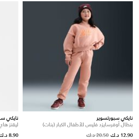
نايكي سبورتسوير
نايكي سب
بنطال أوفرسايزد فليس للأطفال الكبار (بنات)
ليقنز هاي
educed from
o
Price reduced from
to
12.90 د.ك
20.50 د.ك
8.90 د.ك