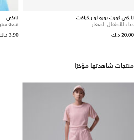
نايكي كورت بورو لو ريكرافت
نايكي
حذاء للأطفال الصغار
قبعة ستي
ed from
20.00 د.ك
3.90 د.ك
منتجات شاهدتها مؤخرًا