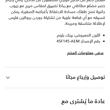
القطن ناعم من الخارج الوبري المصقول من الداخل. يأتي بحزام
خصر مضلع مطاطي مع رباط تضييق لمقاس مريح مع جيوب
جانبية تمنح طفلك مساحة للاحتفاظ بأغراضه الصغيرة. يمكن
تنسيقه مع أي قطعة علوية من تشكيلة جوردن بروكلين فليس
لإطلالة متناسقة ومريحة.
اللون المعروض: بينك بلوم
رقم الإصدار: 45F145-AEM
عرض معلومات المنتج
توصيل وإرجاع مجانًا
عادة ما يُشترى مع