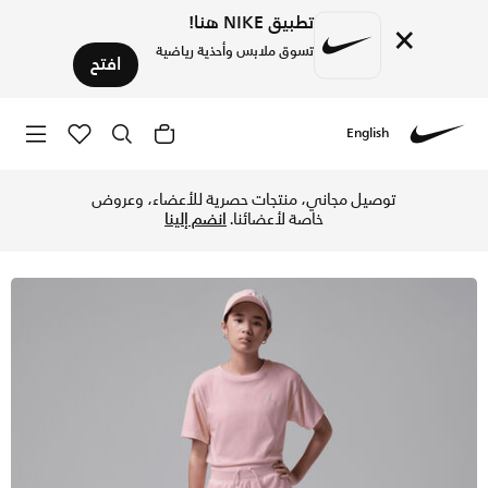
تطبيق NIKE هنا!
×
تسوق ملابس وأحذية رياضية
افتح
English
Nike
تسوق جوردن بروكلين فرنش تيري شورت للأطفال الكبار - بينك بلو
توصيل مجاني، منتجات حصرية للأعضاء، وعروض
خاصة لأعضائنا.
انضم إلينا