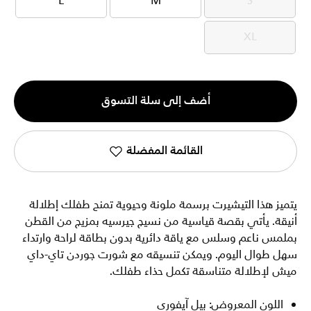
L
M
S
L
M
S
XL
XL
الكمية
أضف إلى سلة التسوق
1
القائمة المفضلة
يتميز هذا التيشيرت برسمة ملونة وحيوية تمنح طفلك إطلالة
أنيقة. يأتي بقصة قياسية من نسيج جيرسيه بمزيج من القطن
بملمس ناعم وسلس مع ياقة دائرية بدون بطاقة لراحة وارتداء
سهل طوال اليوم. ويمكن تنسيقه مع شورت جوردن تاي-داي
ميش لإطلالة متناسقة تكمل حذاء طفلك.
اللون المعروض: بيل آيفوري