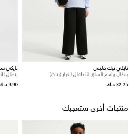
نايكي تيك فليس
نايكي سب
بنطال واسع الساق للأطفال الكبار (بنات)
بنطال للأ
rice reduced from
to
32.75 د.ك
9.90 د.ك
منتجات أخرى ستعجبك