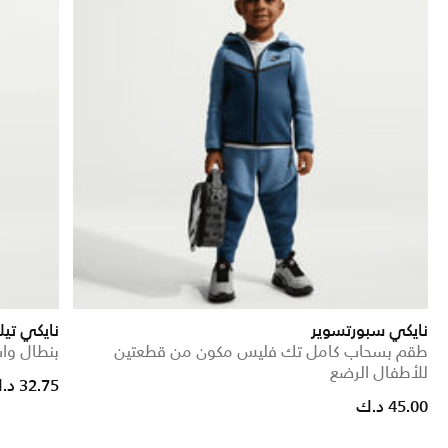
نايكي سبورتسوير
نايكي تي
طقم بسحاب كامل تك فليس مكون من قطعتين
بنطال واس
للأطفال الرضع
32.75 د.ك
45.00 د.ك