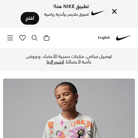
تطبيق NIKE هنا!
×
تسوق ملابس وأحذية رياضية
افتح
English
Nike
تسوق جوردن تيشيرت اير جوردن وورلد تور ميرش للأطفال الكبار - 
توصيل مجاني، منتجات حصرية للأعضاء، وعروض
خاصة لأعضائنا.
انضم إلينا