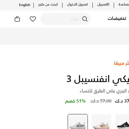
ساعدة
التسجيل
تسجيل الدخول
ابحث عن متجر
English
تخفيضات
ثر مبيعًا
يكي انفنسيبل 3
 الجري على الطرق للنساء
Price reduced from
to
د.ك
77.00 د.ك
51% خصم
أسود
خوخي
أبيض
selected