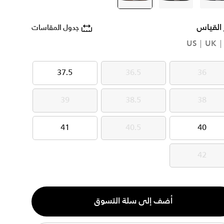
 القياس
جدول المقاسات
US
UK
37.5
36.5
36
37.5
36.5
36
39
38.5
38
39
38.5
38
41
40.5
40
41
40.5
40
42
42
ية
أضف إلى سلة التسوق