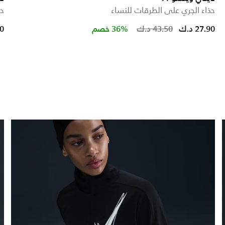
حذاء الجري على الطرقات للنساء
حذ
Price redu
to
27.90 د.ك
43.50 د.ك
36% خصم
50