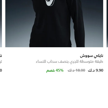
نايكي سووش
ن
طبقة متوسطة للجري بنصف سحاب للنساء
تي
Price reduced
to
9.90 د.ك
18.00 د.ك
45% خصم
00