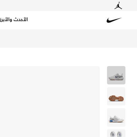
الأحدث والأبرز
Nike
تسوق نايكي انفنسيبل 3 حذاء الجري على الطرق للنساء - أبيض/بلو تينت/سايل/بلو فويد في الكويت عبر موقع نايكي اونلاين، واكتشف أحدث التشكيلات والإصدارات الحصرية. احصل على توصيل وإرجاع مجاني✓ دفع نقداً ✓ عبر تطبيق تابي ✓ وغيرها من الوسائل.