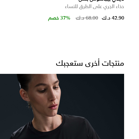
حذاء الجري على الطرق للنساء
ced from
Price reduced 
to
42.90 د.ك
68.00 د.ك
37% خصم
منتجات أخرى ستعجبك