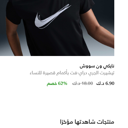
نايكي ون سووش
تيشيرت الجري دراي-فت بأكمام قصيرة للنساء
 from
Price reduced from
to
6.90 د.ك
18.00 د.ك
62% خصم
منتجات شاهدتها مؤخرًا