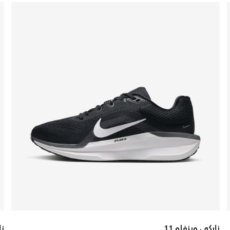
نايكي وينفلو 11
نا