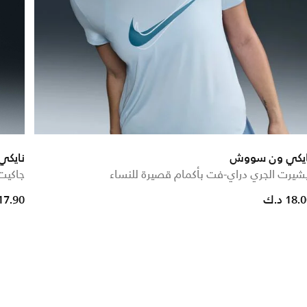
ايكي ون سووش
نايك
شيرت الجري دراي-فت بأكمام قصيرة للنساء
جاكيت
ce reduced from
to
18. د.ك
17.90 د.ك