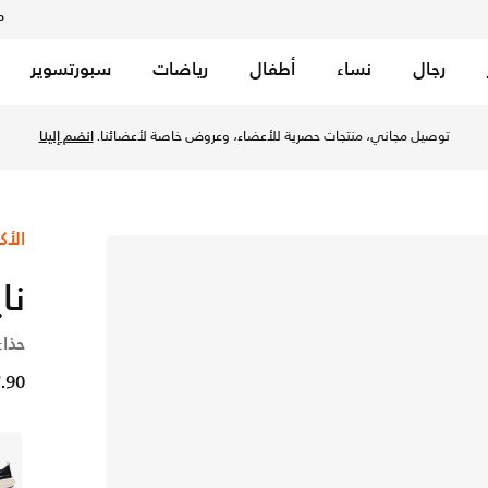
م
رجال
نساء
أطفال
رياضات
سبورتسوير
توصيل مجاني، منتجات حصرية للأعضاء، وعروض خاصة لأعضائنا.
انضم إلينا
الأك
نا
حذاء
37.90 