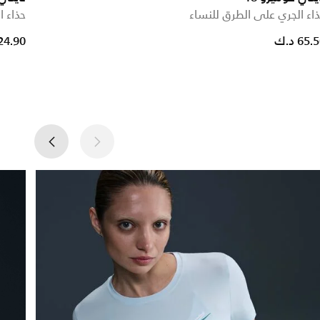
اء الجري على الطرق للنساء
حذاء 
ce reduced from
to
65. د.ك
24.90 د.ك