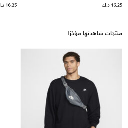
16.25 د.ك
16.25 د.ك
منتجات شاهدتها مؤخرًا