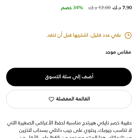
Price reduced from
to
7.90 د.ك
12.00 د.ك
34% خصم
بقي عدد قليل، اشتريها قبل أن تنفد.
مقاس موحد
الكمية
أضف إلى سلة التسوق
1
القائمة المفضلة
حقيبة خصر نايكي هيرتدج مناسبة لحفظ الأغراض الصغيرة التي
لا تناسب جيوبك. يحتوي على جيب داخلي بسحاب لتخزين
مستلزماتك. هذا المنتج مصنوع من 65% على الأقل من