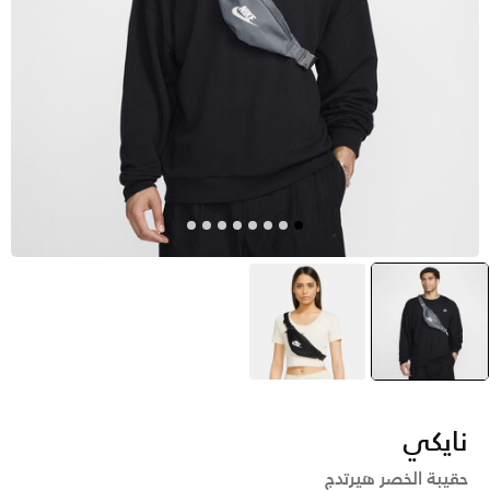
رمادي
selected
أسود
نايكي
حقيبة الخصر هيرتدج