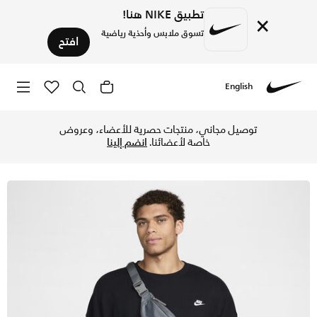
تطبيق NIKE هنا!
×
تسوق ملابس وأحذية رياضية
افتح
English
Nike
تسوق نايكي حقيبة الخصر هيرتدج - سموك جراي/سموك جراي/ساميت
توصيل مجاني، منتجات حصرية للأعضاء، وعروض
خاصة لأعضائنا.
انضم إلينا