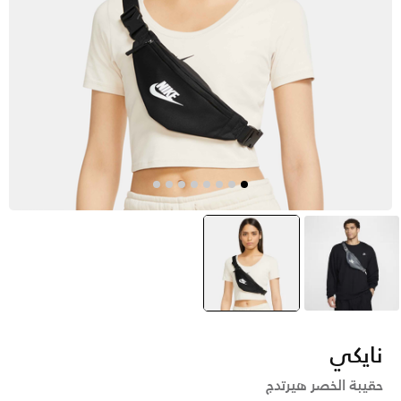
رمادي
أسود
selected
نايكي
حقيبة الخصر هيرتدج