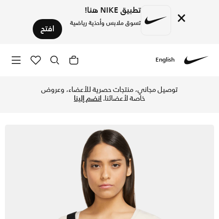
تطبيق NIKE هنا!
×
تسوق ملابس وأحذية رياضية
افتح
English
Nike
تسوق نايكي حقيبة الخصر هيرتدج - أسود/أسود/أبيض في الكويت ع
توصيل مجاني، منتجات حصرية للأعضاء، وعروض
خاصة لأعضائنا.
انضم إلينا