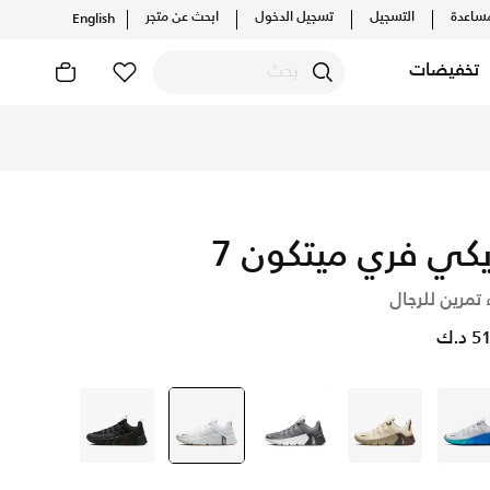
ساعدة
التسجيل
تسجيل الدخول
ابحث عن متجر
English
تخفيضات
وعروض خاصة لأعضائنا.
انضم إلينا
يكي فري ميتكون 7
 تمرين للرجال
د.ك
رمادي
بنى
رمادي
أبيض
selected
أسود