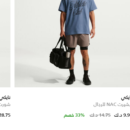
يكي
نايكي 
يرت NAC للرجال
شورت دراي-فت 18 س
Pric
9 د.ك
14.75 د.ك
33% خصم
28.75 د.ك