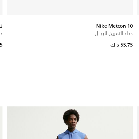
Nike Metcon 10
نا
حذاء التمرين للرجال
حذ
55.75 د.ك
75