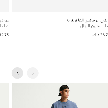
يكي اير ماكس الفا ترينر 6
جوردن
اء التمرين للرجال
حذاء ل
36. د.ك
32.75 د.ك