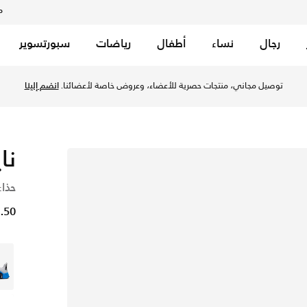
م
رجال
نساء
أطفال
رياضات
سبورتسوير
توصيل مجاني، منتجات حصرية للأعضاء، 
نا
حذاء
51.50 