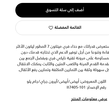
ية
أضف إلى سلة التسوق
القائمة المفضلة
استعرض قدراتك مع حذاء فري ميتكون 7 المطور ليكون الأكثر
اءة وتنوعا من أجل توفير الدعم الذي تحتاجه قدمك دون
لمساومة على مرونة تقنية نايكي فري وبفضل الجمع بين
دمة القدم المرنة والكعب المتين والثابت يمكنك الانتقال
ل سهولة وثقة بين التمارين المكثفة وتمارين رفع الأثقال.
اللون المعروض: أبيض/أبيض/آيرون جراي/جام يلو
رقم الإصدار: II7405-101
عرض معلومات المنتج