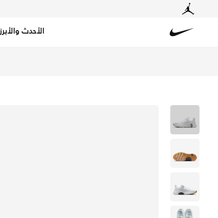
الأحدث والأبرز
Nike
تسوق نايكي فري ميتكون 7 حذاء تمرين للرجال - أبيض/أبيض/آيرون جراي/جام يلو في الكويت عبر موقع نايكي اونلاين، واكتشف أحدث التشكيلات والإصدارات الحصرية. احصل على توصيل وإرجاع مجاني✓ دفع نقداً ✓ عبر تطبيق تابي ✓ وغيرها من الوسائل.