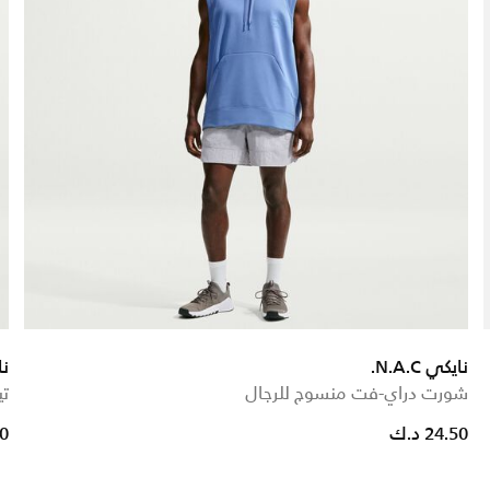
نايكي N.A.C.
نا
شورت دراي-فت منسوج للرجال
تيش
e reduced from
to
24.50 د.ك
.90