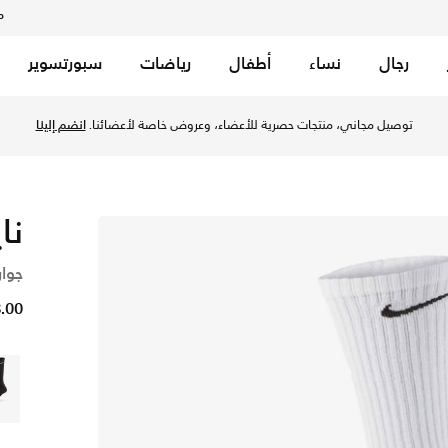
م
رجال
نساء
أطفال
رياضات
سبورتسوير
توصيل مجاني، منتجات حصرية للأعضاء، وعروض خاصة لأعضائنا.
انضم إلينا
نا
جوارب
8.00 د