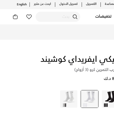
ساعدة
التسجيل
تسجيل الدخول
ابحث عن متجر
English
تخفيضات
يكي ايفريداي كوشيند
 التمرين كرو (3 أزواج)
.ك
أسود
أبيض
selected
أبيض