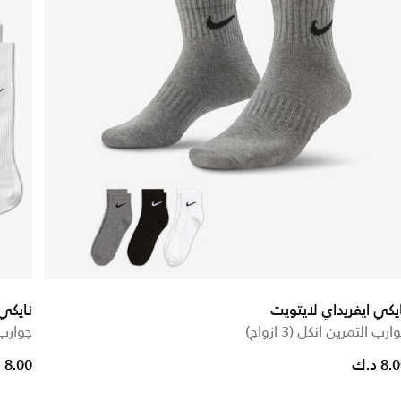
يكي ايفريداي لايتويت
نايكي
ارب التمرين انكل (3 ازواج)
جوارب كرو
8 د.ك
8.00 د.ك