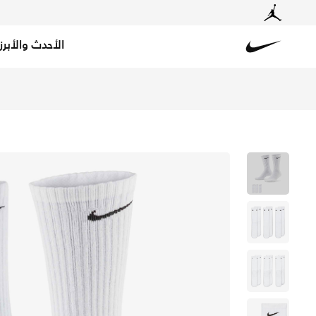
الأحدث والأبرز
Nike
تسوق نايكي ايفريداي كوشند جوارب التمرين كرو (3 أزواج) - أبيض/أسود في الكويت عبر موقع نايكي اونلاين، واكتشف أحدث التشكيلات والإصدارات الحصرية. احصل على توصيل وإرجاع مجاني✓ دفع نقداً ✓ عبر تطبيق تابي ✓ وغيرها من الوسائل.