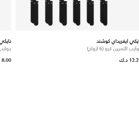
يكي ايفريداي كوشند
نايكي 
ارب التمرين كرو (6 ازواج)
جوارب ال
12. د.ك
8.00 د.ك