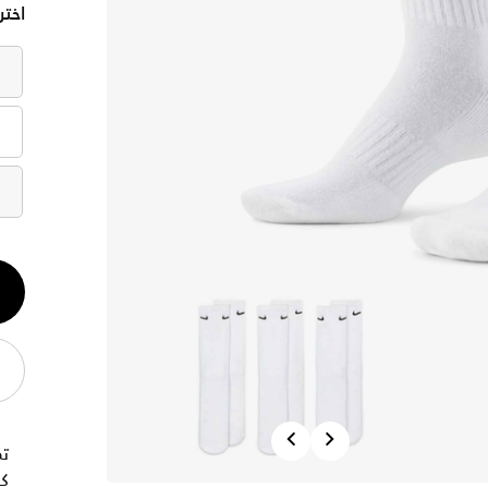
اختر
الكم
1
Previous
Next
تم
كو