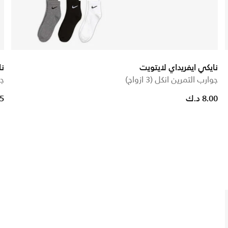
نايكي ايفريداي لايتويت
نا
جوارب التمرين انكل (3 ازواج)
جو
8.00 د.ك
25