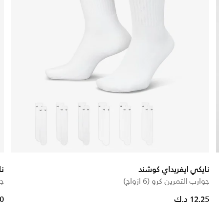
نايكي ايفريداي كوشند
نا
جوارب التمرين كرو (6 ازواج)
جو
12.25 د.ك
.00