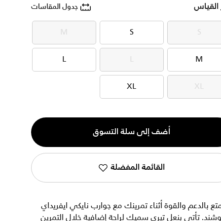
 القياس
جدول المقاسات
M
S
S
M
S
S
L
L
M
L
L
M
XL
XL
XL
XL
ية
أضف إلى سلة التسوق
القائمة المفضلة
تع بالدعم والقوة أثناء تمرينك مع جوارب نايكي ايفريداي
شند. تأتي بنعل تيري سميك لراحة إضافية خلال التمرين