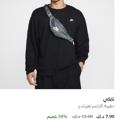
نايكي
حقيبة الخصر هيرتدج
Price reduc
to
7.90 د.ك
12.00 د.ك
34% خصم