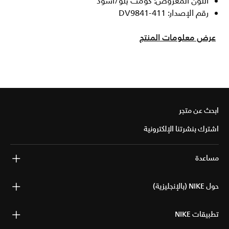
اللون المعروض: كومت بلو/أسود
رقم الإصدار: DV9841-411
عرض معلومات المنتج
ابحث عن متجر
اشترك بنشرتنا الإلكترونية
مساعدة
حول NIKE (بالإنجليزية)
تطبيقات NIKE