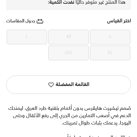
هذا المنتج غير متوفر حاليًا
نفدت الكمية:
اختر القياس
جدول المقاسات
L
M
S
L
M
S
2XL
XL
2XL
XL
القائمة المفضلة
صُمم تيشيرت هايڤرس بدون أكمام بتقنية طرد العرق، ليمنحك
الدعم في أصعب التمارين من الجري إلى رفع الأثقال وحتى
اليوجا. يدعمك بثبات طوال تمرينك.