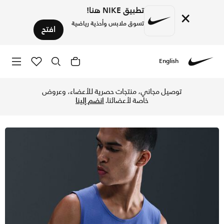
تطبيق NIKE هنا!
×
تسوق ملابس وأحذية رياضية
افتح
English
Nike
تسوق نايكي دراي-فت هايفيرس تيشيرت رياضي بدون أكمام للرجال 
توصيل مجاني، منتجات حصرية للأعضاء، وعروض
خاصة لأعضائنا.
انضم إلينا