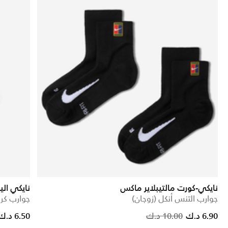
نايكي-كورت مالتيبلاير ماكس
نايكي الي
جوارب التنس أنكل (زوجان)
جوارب كرة
Price red
to
6.90 د.ك
10.00 د.ك
6.50 د.ك