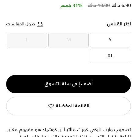
Price reduced from
to
6.90 د.ك
10.00 د.ك
31% خصم
اختر القياس
جدول المقاسات
L
M
S
L
M
S
XL
XL
الكمية
أضف إلى سلة التسوق
1
القائمة المفضلة
تصميم جوارب نايكي-كورت مالتيبلاير كوشيند هو مفهوم مغاير