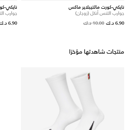
نايكي-كورت مالتيبلاير ماكس
نايكي-كو
جوارب التنس أنكل (زوجان)
جوارب الت
Price reduced from
to
Price red
to
6.90 د.ك
10.00 د.ك
6.90 د.ك
منتجات شاهدتها مؤخرًا