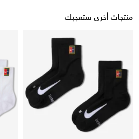
منتجات أخرى ستعجبك