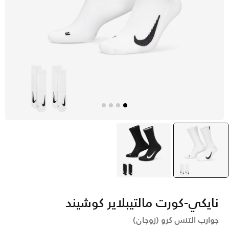
أبيض
selected
أسود
نايكي-كورت مالتيبلاير كوشيند
جوارب التنس كرو (زوجان)