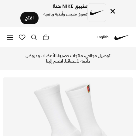
تطبيق NIKE هنا!
×
تسوق ملابس وأحذية رياضية
افتح
English
Nike
تسوق نايكي-كورت مالتيبلاير كوشيند جوارب التنس كرو (زوجان) -
توصيل مجاني، منتجات حصرية للأعضاء، وعروض
خاصة لأعضائنا.
انضم إلينا