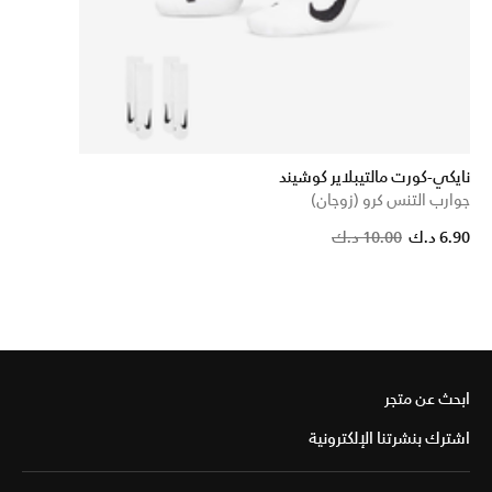
نايكي-كورت مالتيبلاير كوشيند
جوارب التنس كرو (زوجان)
Pric
6.90 د.ك
10.00 د.ك
ابحث عن متجر
اشترك بنشرتنا الإلكترونية