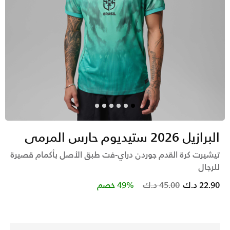
البرازيل 2026 ستيديوم حارس المرمى
تيشيرت كرة القدم جوردن دراي-فت طبق الأصل بأكمام قصيرة
للرجال
Price reduced from
to
22.90 د.ك
45.00 د.ك
49% خصم