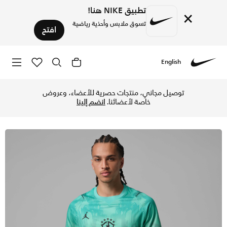
تطبيق NIKE هنا!
×
تسوق ملابس وأحذية رياضية
افتح
English
Nike
تسوق البرازيل 2026 ستيديوم حارس المرمى تيشيرت كرة القدم جوردن دراي-فت طبق الأصل بأكمام قصيرة للرجال - لايت مينتا/أسود في الكويت عبر موقع نايكي اونلاين، واكتشف أحدث التشكيلات والإصدارات الحصرية. احصل على توصيل وإرجاع مجاني✓ دفع نقداً ✓ عبر تطبيق تابي ✓ وغيرها من الوسائل.
توصيل مجاني، منتجات حصرية للأعضاء، وعروض
خاصة لأعضائنا.
انضم إلينا