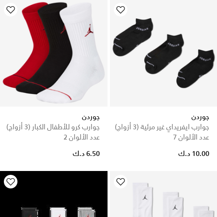
جوردن
جوردن
جوارب ايفريداي غير مرئية (3 أزواج)
جوارب كرو للأطفال الكبار (3 أزواج)
عدد الألوان 7
عدد الألوان 2
10.00 د.ك
6.50 د.ك