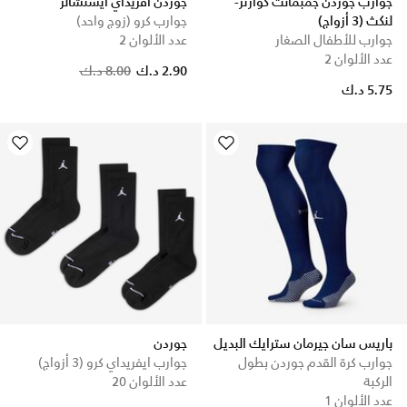
جوارب جوردن جمبمانت كوارتر-
جوردن افريداي ايسنشالز
لنكث (3 أزواج)
جوارب كرو (زوج واحد)
جوارب للأطفال الصغار
عدد الألوان 2
عدد الألوان 2
Price reduced from
to
2.90 د.ك
8.00 د.ك
5.75 د.ك
باريس سان جيرمان سترايك البديل
جوردن
جوارب كرة القدم جوردن بطول
جوارب ايفريداي كرو (3 أزواج)
الركبة
عدد الألوان 20
عدد الألوان 1