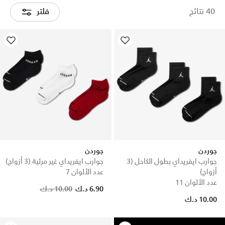
40 نتائج
فلتر
جوردن
جوردن
جوارب ايفريداي بطول الكاحل (3
جوارب ايفريداي غير مرئية (3 أزواج)
أزواج)
عدد الألوان 7
عدد الألوان 11
Price reduced from
to
6.90 د.ك
10.00 د.ك
10.00 د.ك