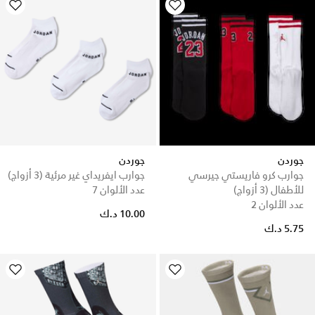
جوردن
جوردن
جوارب كرو فاريستي جيرسي
جوارب ايفريداي غير مرئية (3 أزواج)
للأطفال (3 أزواج)
عدد الألوان 7
عدد الألوان 2
10.00 د.ك
5.75 د.ك