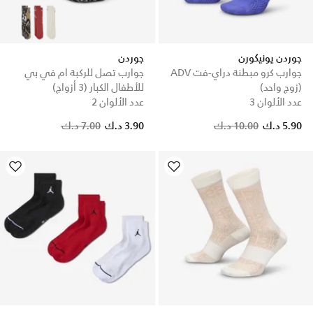
جوردن يونيكورن
جوردن
جوارب كرو مبطنة دراي-فت ADV
جوارب تصل للركبة ام في بي
(زوج واحد)
للأطفال الكبار (3 أزواج)
عدد الألوان 3
عدد الألوان 2
Price reduced from
to
Price reduced from
to
5.90 د.ك
10.00 د.ك
3.90 د.ك
7.00 د.ك