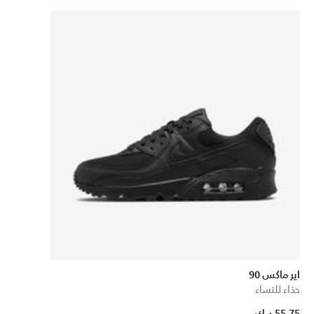
اير ماكس 90
حذاء للنساء
55.75 د.ك