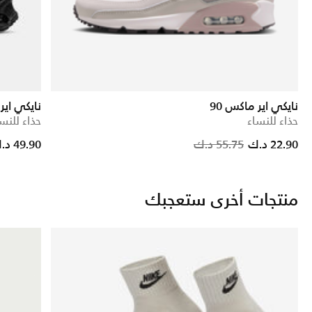
نايكي اير ماكس 90
نايكي اير ماك
حذاء للنساء
حذاء للنس
Price reduced from
to
Price
22.90 د.ك
55.75 د.ك
49.90 د.ك
منتجات أخرى ستعجبك