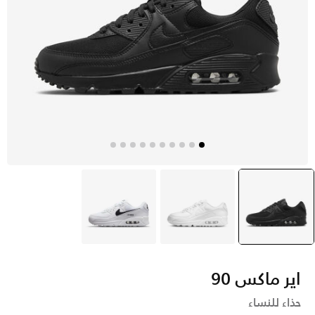
أسود
selected
أبيض
أبيض
اير ماكس 90
حذاء للنساء