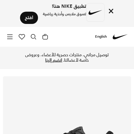
تطبيق NIKE هنا!
×
تسوق ملابس وأحذية رياضية
افتح
English
Nike
تسوق نايكي اير ماكس 90 حذاء للنساء - أسود/أسود/أسود/أسود في الكويت عبر موقع نايكي اونلاين، واكتشف أحدث التشكيلات والإصدارات الحصرية. احصل على توصيل وإرجاع مجاني✓ دفع نقداً ✓ عبر تطبيق تابي ✓ وغيرها من الوسائل.
توصيل مجاني، منتجات حصرية للأعضاء، وعروض
خاصة لأعضائنا.
انضم إلينا