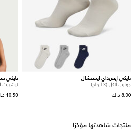
نايكي ايفريداي ايسنشال
نايكي سب
جوارب أنكل (3 أزواج)
تيشيرت ل
8.00 د.ك
10.50 د.ك
منتجات شاهدتها مؤخرًا