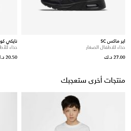
اير ماكس SC
نايكي كور
حذاء للاطفال الصغار
حذاء للأط
27.00 د.ك
20.50 د.ك
منتجات أخرى ستعجبك