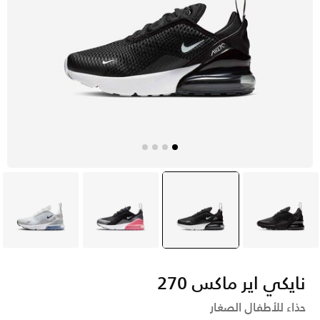
أسود
أسود
selected
أسود
رمادي
نايكي اير ماكس 270
حذاء للأطفال الصغار