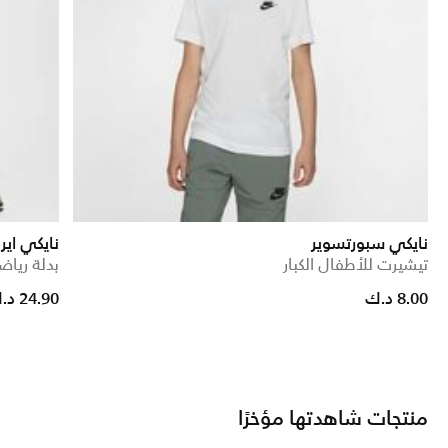
نايكي سبورتسوير
نايكي اير
تيشيرت للأطفال الكبار
بدلة رياضي
Price reduced from
to
8.00 د.ك
24.90 د.ك
منتجات شاهدتها مؤخرًا