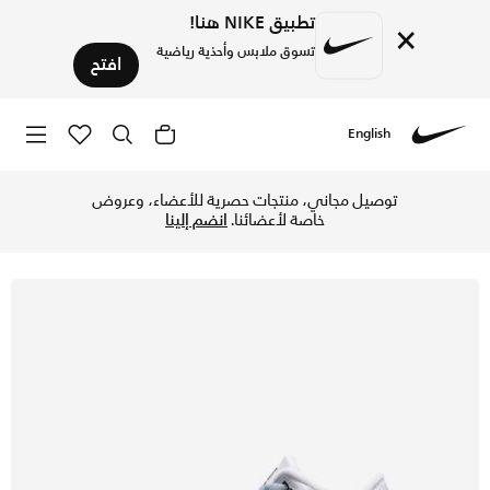
تطبيق NIKE هنا!
×
تسوق ملابس وأحذية رياضية
افتح
English
Nike
تسوق اير جوردن 3 ريترو حذاء للأطفال الكبار - أبيض/أبيض/ميتاليك سيلفر في الكويت عبر موقع نايكي اونلاين، واكتشف أحدث التشكيلات والإصدارات الحصرية. احصل على توصيل وإرجاع مجاني✓ دفع نقداً ✓ عبر تطبيق تابي ✓ وغيرها من الوسائل.
توصيل مجاني، منتجات حصرية للأعضاء، وعروض
خاصة لأعضائنا.
انضم إلينا