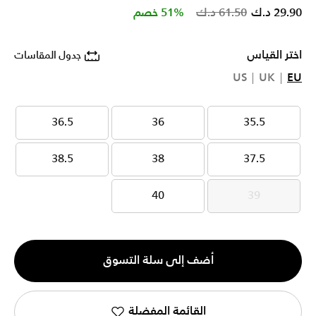
Price reduced from
to
29.90 د.ك
61.50 د.ك
51% خصم
اختر القياس
جدول المقاسات
US
UK
EU
36.5
36
35.5
36.5
36
35.5
38.5
38
37.5
38.5
38
37.5
40
39
40
39
الكمية
أضف إلى سلة التسوق
1
القائمة المفضلة