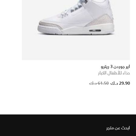
اير جوردن 3 ريترو
حذاء للأطفال الكبار
29.90 د.ك
61.50 د.ك
ابحث عن متجر