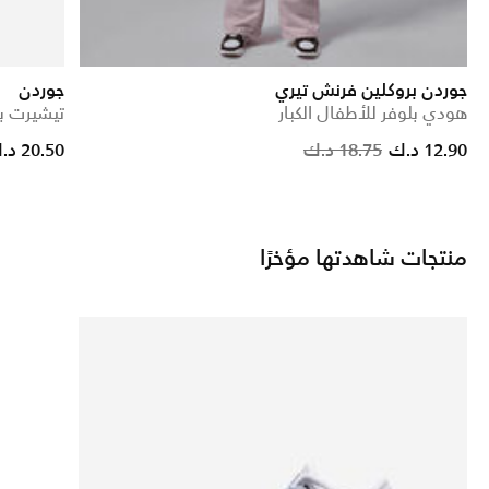
جوردن بروكلين فرنش تيري
جوردن
هودي بلوفر للأطفال الكبار
تيشيرت بلا
Price re
t
12.90 د.ك
18.75 د.ك
20.50 د.ك
منتجات شاهدتها مؤخرًا