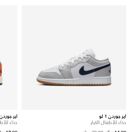
اير جوردن 1 لو
اير جوردن 1 ل
حذاء للأطفال الكبار
حذاء للأطف