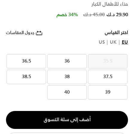
حذاء للأطفال الكبار
Price reduced from
to
29.90 د.ك
45.00 د.ك
34% خصم
اختر القياس
جدول المقاسات
US
UK
EU
36.5
36
35.5
36.5
36
35.5
38.5
38
37.5
38.5
38
37.5
40
39
40
39
الكمية
أضف إلى سلة التسوق
1