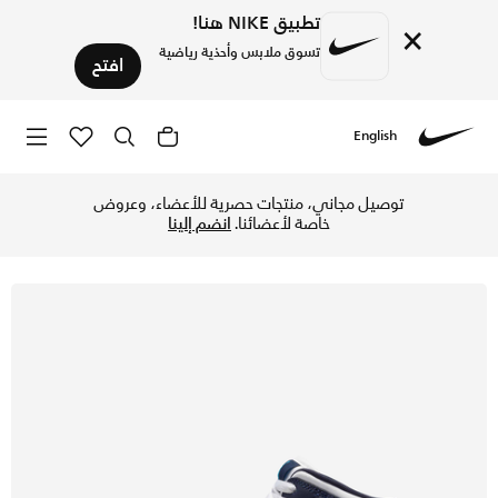
تطبيق NIKE هنا!
×
تسوق ملابس وأحذية رياضية
افتح
English
Nike
تسوق اير جوردن 1 ميد حذاء للأطفال الكبار - أوبسيديان/أبيض/دارك باودر بلو في الكويت عبر موقع نايكي اونلاين، واكتشف أحدث التشكيلات والإصدارات الحصرية. احصل على توصيل وإرجاع مجاني✓ دفع نقداً ✓ عبر تطبيق تابي ✓ وغيرها من الوسائل.
توصيل مجاني، منتجات حصرية للأعضاء، وعروض
خاصة لأعضائنا.
انضم إلينا