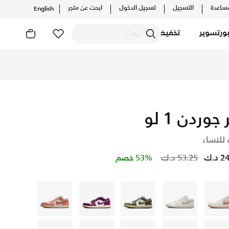
ساعدة
التسجيل
تسجيل الدخول
ابحث عن متجر
English
ورتسوير
تخفيضات
 جوردن 1 لو
 للنساء
Price reduced from
to
د.ك
53.25 د.ك
53% خصم
ايفوري
ايفوري
أخضر
بنفسجي
أبيض