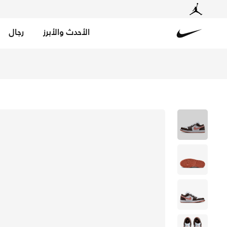
الأحدث والأبرز
رجال
Nike
تسوق اير جوردن 1 لو حذاء للنساء - أبيض/باروك براون/لايت مادر روت في الكويت عبر موقع نايكي اونلاين، واكتشف أحدث التشكيلات والإصدارات الحصرية. احصل على توصيل وإرجاع مجاني✓ دفع نقداً ✓ عبر تطبيق تابي ✓ وغيرها من الوسائل.