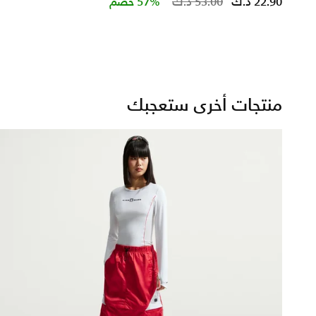
ced from
Price reduced 
to
22.90 د.ك
53.00 د.ك
57% خصم
منتجات أخرى ستعجبك