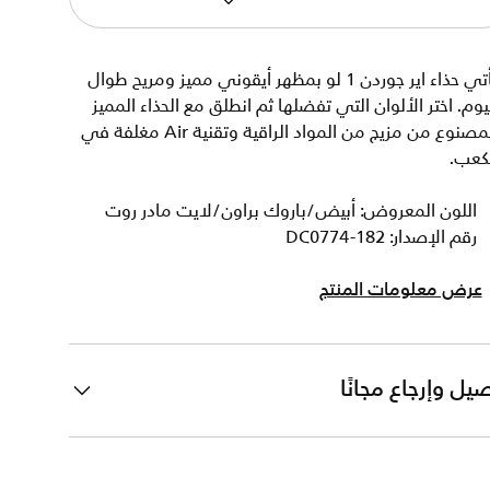
يأتي حذاء اير جوردن 1 لو بمظهر أيقوني مميز ومريح طوال
يوم. اختر الألوان التي تفضلها ثم انطلق مع الحذاء المميز
المصنوع من مزيج من المواد الراقية وتقنية Air مغلفة في
لكعب.
اللون المعروض: أبيض/باروك براون/لايت مادر روت
رقم الإصدار: DC0774-182
عرض معلومات المنتج
يل وإرجاع مجانًا