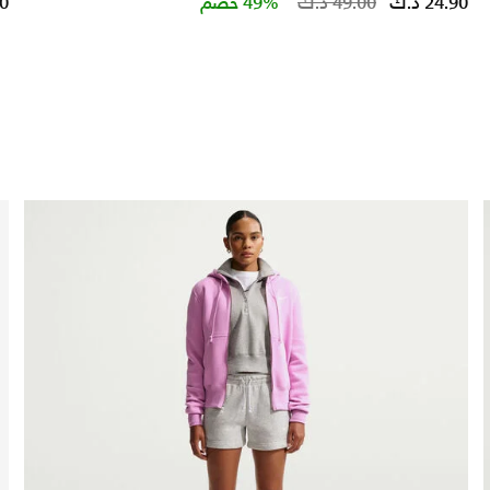
educed from
to
Price redu
to
24.90 د.ك
49.00 د.ك
49% خصم
90