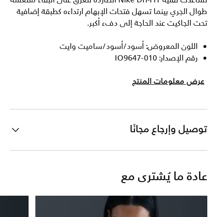
تساعدك تقنية Nike Dri-FIT الطاردة للعرق على البقاء منتعشة
طوال الجري بينما تسهل فتحات الإبهام ارتداءه كطبقة إضافية
تحت الجاكيت عند الحاجة إلى دفء أكبر.
اللون المعروض: أسود/أسود/ساميت وايت
رقم الإصدار: IO9647-010
عرض معلومات المنتج
توصيل وإرجاع مجانًا
عادة ما يُشترى مع