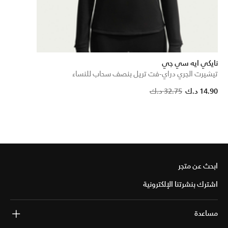
نايكي ايه سي جي
تيشيرت الجري دراي-فت تريل بنصف سحاب للنساء
Price reduced from
to
14.90 د.ك
32.75 د.ك
ابحث عن متجر
اشترك بنشرتنا الإلكترونية
مساعدة