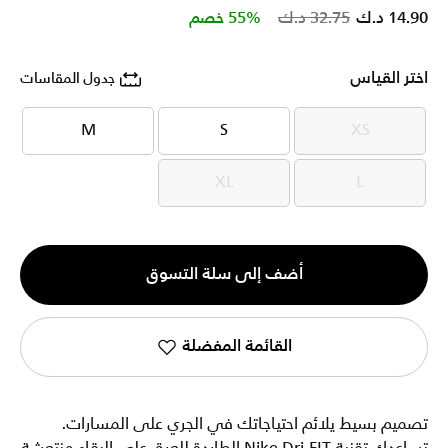
Price reduced from
to
14.90 د.ك
32.75 د.ك
55% خصم
اختر القياس
جدول المقاسات
M
S
XS
M
S
XS
XL
L
XL
L
الكمية
أضف إلى سلة التسوق
1
القائمة المفضلة
تصميم بسيط يلائم احتياجاتك في الجري على المسارات.