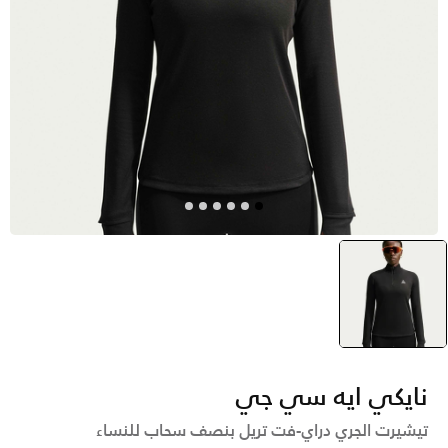
أسود
selected
نايكي ايه سي جي
تيشيرت الجري دراي-فت تريل بنصف سحاب للنساء