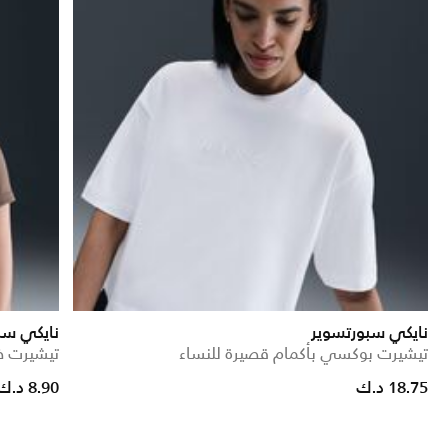
نايكي سبورتسوير
نايكي سب
تيشيرت بوكسي بأكمام قصيرة للنساء
تيشيرت ض
Price reduced from
to
18.75 د.ك
8.90 د.ك