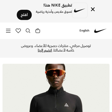
تطبيق NIKE هنا!
×
تسوق ملابس وأحذية رياضية
افتح
English
Nike
تسوق نايكي ايه سي جي تيشيرت الجري دراي-فت تريل بنصف سحاب 
توصيل مجاني، منتجات حصرية للأعضاء، وعروض
خاصة لأعضائنا.
انضم إلينا