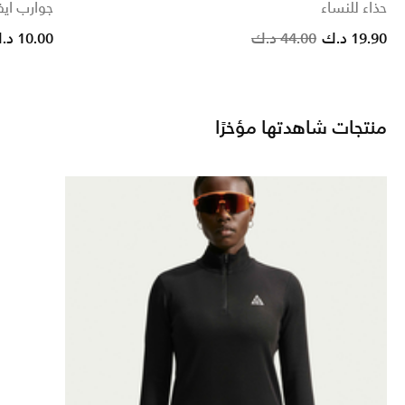
حذاء للنساء
جوارب ايفريدا
Price
19.90 د.ك
44.00 د.ك
10.00 د.ك
منتجات شاهدتها مؤخرًا