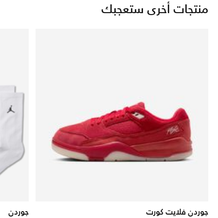
منتجات أخرى ستعجبك
جوردن فلايت كورت
جوردن