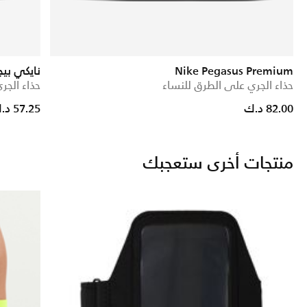
Nike Pegasus Premium
نايكي بيج
حذاء الجري على الطرق للنساء
حذاء الجر
82.00 د.ك
57.25 د.ك
منتجات أخرى ستعجبك