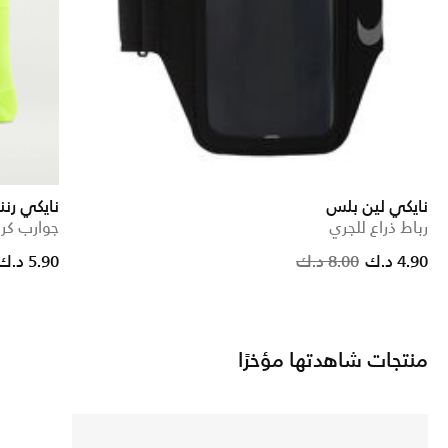
نايكي لين بلس
نايكي رنن
رباط ذراع للجري
جوارب كرو
Price reduced from
to
P
4.90 د.ك
8.00 د.ك
5.90 د.ك
منتجات شاهدتها مؤخرًا