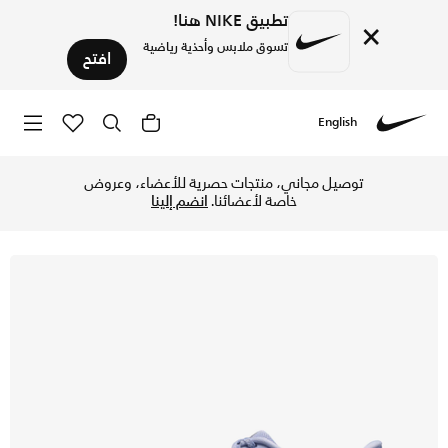
تطبيق NIKE هنا!
×
تسوق ملابس وأحذية رياضية
افتح
English
Nike
تسوق نايكي AGC بيجاسوس حذاء الجري على الطرق للنساء - جوست/سمنت جراي/مينرال سليت في الكويت عبر موقع نايكي اونلاين، واكتشف أحدث التشكيلات والإصدارات الحصرية. احصل على توصيل وإرجاع مجاني✓ دفع نقداً ✓ عبر تطبيق تابي ✓ وغيرها من الوسائل.
توصيل مجاني، منتجات حصرية للأعضاء، وعروض
خاصة لأعضائنا.
انضم إلينا