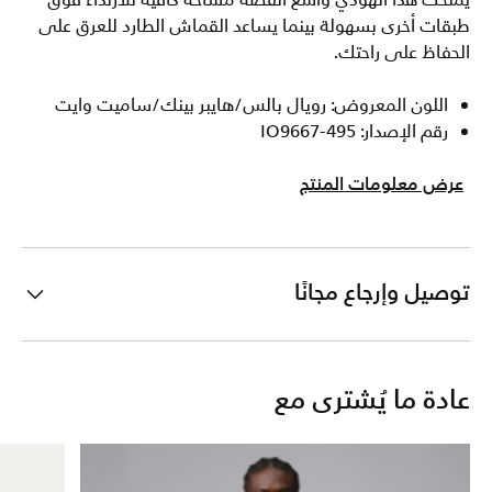
يمنحك هذا الهودي واسع القصة مساحة كافية للارتداء فوق
طبقات أخرى بسهولة بينما يساعد القماش الطارد للعرق على
الحفاظ على راحتك.
اللون المعروض: رويال بالس/هايبر بينك/ساميت وايت
رقم الإصدار: IO9667-495
عرض معلومات المنتج
توصيل وإرجاع مجانًا
عادة ما يُشترى مع