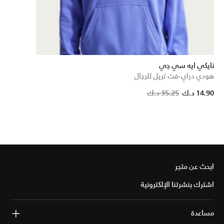
نايكي ايه سي جي
هودي دراي-فت تريل للرجال
Pri
14.90 د.ك
35.25 د.ك
ابحث عن متجر
اشترك بنشرتنا الإلكترونية
مساعدة