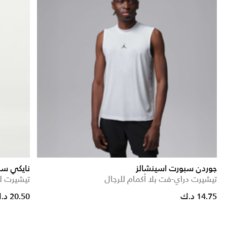
جوردن سبورت اسينشالز
نايكي سب
تيشيرت دراي-فت بلا أكمام للرجال
تيشيرت ل
14.75 د.ك
20.50 د.ك