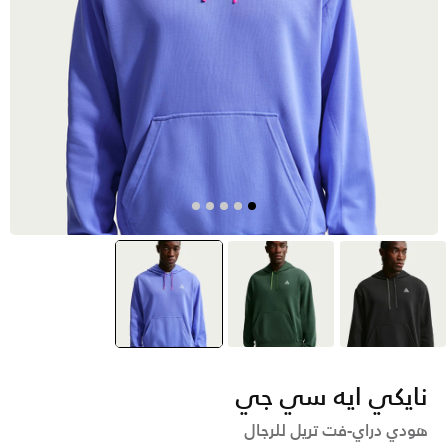
أسود
أخضر
أزرق
selected
نايكي ايه سي جي
هودي دراي-فت تريل للرجال