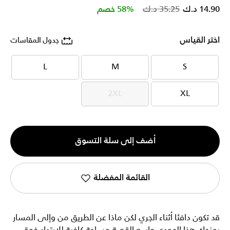
Price reduced from
to
14.90 د.ك
35.25 د.ك
58% خصم
اختر القياس
جدول المقاسات
L
M
S
L
M
S
2XL
XL
2XL
XL
الكمية
أضف إلى سلة التسوق
1
القائمة المفضلة
قد تكون دافئا أثناء الجري لكن ماذا عن الطريق من وإلى المسار