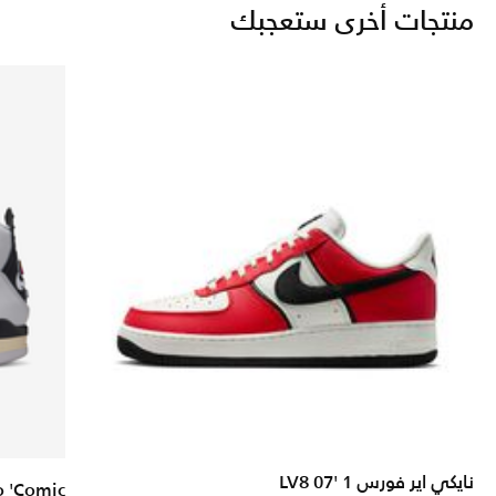
منتجات أخرى ستعجبك
نايكي اير فورس 1 '07 LV8
o 'Comic'