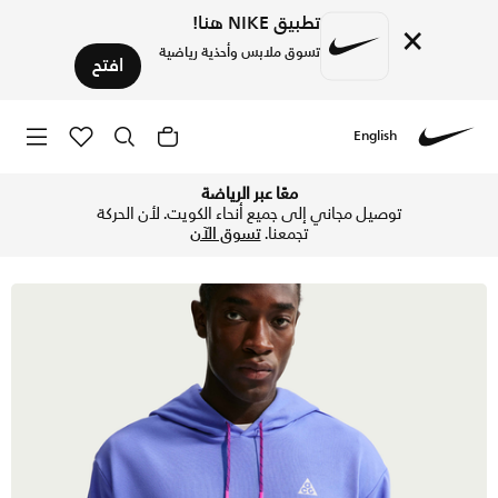
تطبيق NIKE هنا!
×
تسوق ملابس وأحذية رياضية
افتح
English
Nike
تسوق نايكي ايه سي جي هودي دراي-فت تريل للرجال - رويال بالس
معًا عبر الرياضة
توصيل مجاني إلى جميع أنحاء الكويت. لأن الحركة
تجمعنا.
تسوق الآن