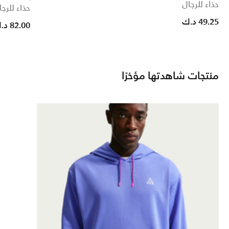
حذاء للرجال
حذاء للرجا
49.25 د.ك
82.00 د.ك
منتجات شاهدتها مؤخرًا