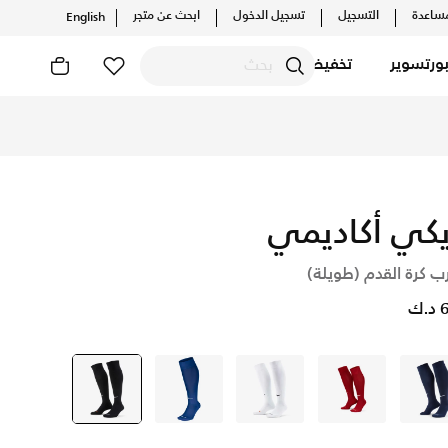
ساعدة
التسجيل
تسجيل الدخول
ابحث عن متجر
English
ورتسوير
تخفيضات
دارات الحصرية. احصل على توصيل وإرجاع مجاني✓ دفع نقداً ✓ عبر 
توصيل مجاني، من
يكي أكاديمي
ب كرة القدم (طويلة)
.ك
أزرق
مارون
أبيض
أزرق
أسود
selected