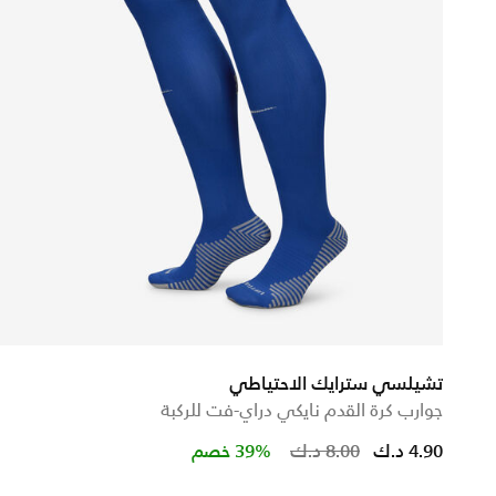
تشيلسي سترايك الاحتياطي
جوارب كرة القدم نايكي دراي-فت للركبة
Price reduced 
to
4.90 د.ك
8.00 د.ك
39% خصم