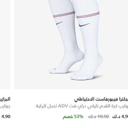
جلترا فيبورفاست الاحتياطي
البرا
ارب كرة القدم نايكي دراي-فت ADV تصل للركبة
جوارب كر
 from
Price reduced fr
to
4 د.ك
10.50 د.ك
53% خصم
4.90 د.ك