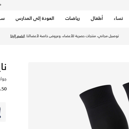
م
نساء
أطفال
رياضات
العودة إلى المدارس
سب
في الكويت عبر موقع نايكي اونلاين، واكتشف أحدث التشكيلات والإص
نا
جوار
6.50 د