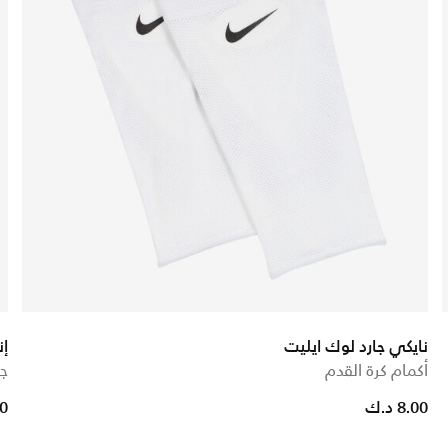
نايكي جارد لوك ايليت
إن
أكمام كرة القدم
جو
om
8.00 د.ك
.90