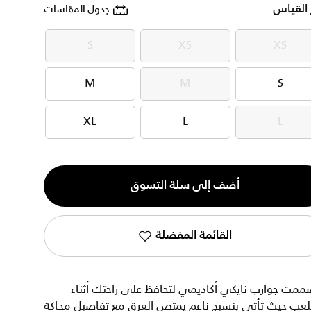
 القياس
جدول المقاسات
S
XS
XS
S
XS
XS
M
M
S
M
M
S
XL
L
L
XL
L
L
ية
أضف إلى سلة التسوق
القائمة المفضلة
ممت جوارب نايكي أكاديمي لتحافظ على راحتك أثناء
للعب حيث تأتي بنسيج ناعم يمتص العرق مع تفاصيل محاكة