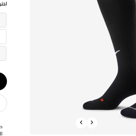
اختر
الكم
1
Previous
Next
ص
ا