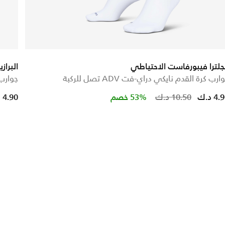
جلترا فيبورفاست الاحتياطي
البرا
ارب كرة القدم نايكي دراي-فت ADV تصل للركبة
جوارب كر
 from
Price reduced fr
to
4 د.ك
10.50 د.ك
53% خصم
4.90 د.ك