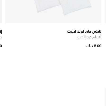
نايكي جارد لوك ايليت
إن
أكمام كرة القدم
جو
om
8.00 د.ك
.90