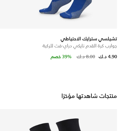
تشيلسي سترايك الاحتياطي
جوارب كرة القدم نايكي دراي-فت للركبة
Price reduced 
to
4.90 د.ك
8.00 د.ك
39% خصم
منتجات شاهدتها مؤخرًا