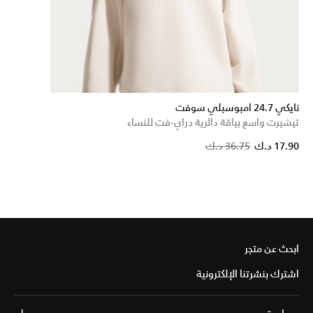
نايكي 24.7 امبوسبلي سوفت
تيشيرت واسع بياقة دائرية دراي-فت للنساء
Price reduced fr
to
17.90 د.ك
36.75 د.ك
ابحث عن متجر
اشترك بنشرتنا الإلكترونية