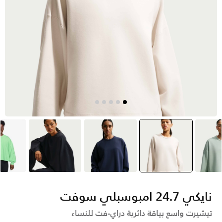
مادي
ايفوري
selected
أزرق
أسود
أ
نايكي 24.7 امبوسبلي سوفت
تيشيرت واسع بياقة دائرية دراي-فت للنساء