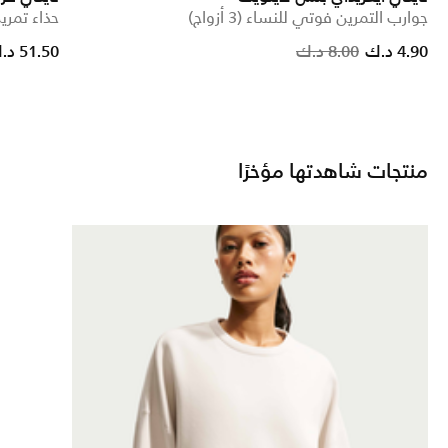
جوارب التمرين فوتي للنساء (3 أزواج)
حذاء تمري
Price reduced f
to
4.90 د.ك
8.00 د.ك
51.50 د.ك
منتجات شاهدتها مؤخرًا