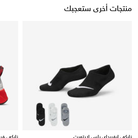
منتجات أخرى ستعجبك
نايكي ايفريداي بلس لايتويت
نايكي فري