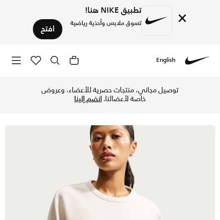
تطبيق NIKE هنا!
×
تسوق ملابس وأحذية رياضية
افتح
English
Nike
تسوق نايكي 24.7 امبوسبلي سوفت تيشيرت واسع بياقة دائرية دراي-فت للنساء - لايت أوريوود براون/لايت آيرون أور في الكويت عبر موقع نايكي اونلاين، واكتشف أحدث التشكيلات والإصدارات الحصرية. احصل على توصيل وإرجاع مجاني✓ دفع نقداً ✓ عبر تطبيق تابي ✓ وغيرها من الوسائل.
توصيل مجاني، منتجات حصرية للأعضاء، وعروض
خاصة لأعضائنا.
انضم إلينا