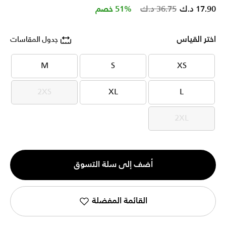
Price reduced from
to
17.90 د.ك
36.75 د.ك
51% خصم
اختر القياس
جدول المقاسات
M
S
XS
M
S
XS
2XS
XL
L
2XS
XL
L
2XL
2XL
الكمية
أضف إلى سلة التسوق
1
القائمة المفضلة