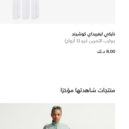
نايكي ايفريداي كوشيند
جوارب التمرين كرو (3 أزواج)
duced from
to
8.00 د.ك
منتجات شاهدتها مؤخرًا