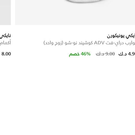
يكي يونيكورن
نايكي
ب دراي-فت ADV كوشيند نو-شو (زوج واحد)
أكمام خ
Price reduced 
to
4 د.ك
9.00 د.ك
46% خصم
8.00 د.ك