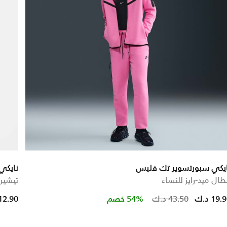
ايكي سبورتسوير تك فليس
نايكي
طال ميد-رايز للنساء
تيشيرت
ed from
Price r
19. د.ك
43.50 د.ك
54% خصم
12.90 د.ك