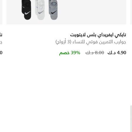
نايكي ايفريداي بلس لايتويت
نا
جوارب التمرين فوتي للنساء (3 أزواج)
جوار
from
Price re
4.90 د.ك
8.00 د.ك
39% خصم
.90