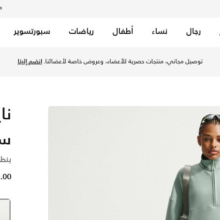
م
رجال
نساء
أطفال
رياضات
سبورتسوير
توصيل مجاني، منتجات حصرية للأعضاء، وعروض خاصة لأعضائنا.
انضم إلينا
س
بنط
41.00 