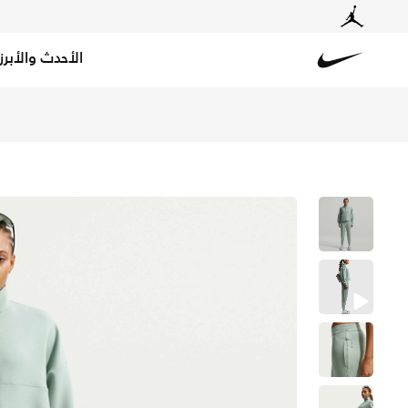
الأحدث والأبرز
Nike
تسوق نايكي 24.7 امبوسبلي سوفت بنطال بخصر متوسط دراي-فت للنساء - ستيم/داتش جرين في الكويت عبر موقع نايكي اونلاين، واكتشف أحدث التشكيلات والإصدارات الحصرية. احصل على توصيل وإرجاع مجاني✓ دفع نقداً ✓ عبر تطبيق تابي ✓ وغيرها من الوسائل.