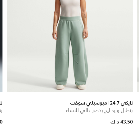
نايكي 24.7 امبوسبلي سوفت
ن
بنطال وايد ليج بخصر عالي للنساء
بن
educed from
to
43.50 د.ك
90