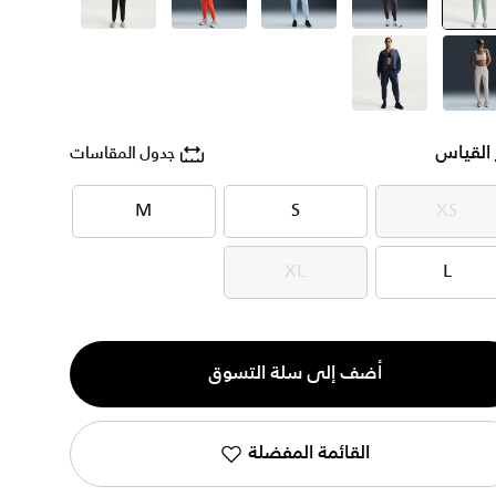
رمادي
selected
رمادي
أزرق
أحمر
أسود
بيج
أزرق
 القياس
جدول المقاسات
M
S
XS
M
S
XS
XL
L
XL
L
ية
أضف إلى سلة التسوق
القائمة المفضلة