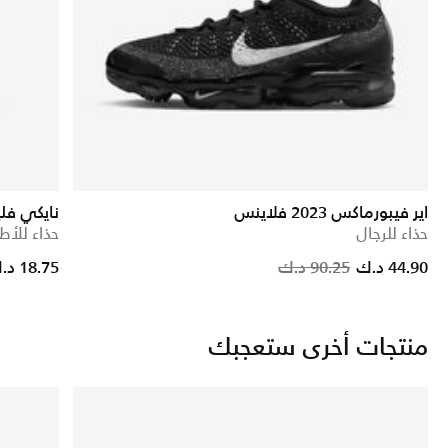
اير فيبورماكس 2023 فلاينس
نايكي فلي
حذاء للرجال
حذاء للأط
Price redu
to
44.90 د.ك
90.25 د.ك
18.75 د.ك
منتجات أخرى ستعجبك