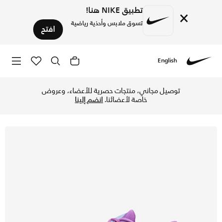
تطبيق NIKE هنا!
×
تسوق ملابس وأحذية رياضية
افتح
English
Nike
تسوق نايكي زوم فلاي 5 حذاء رود رانينج للرجال - فوشيا دريم/ريسر بلو/برايت كريمزون/أسود في الكويت عبر موقع نايكي اونلاين، واكتشف أحدث التشكيلات والإصدارات الحصرية. احصل على توصيل وإرجاع مجاني✓ دفع نقداً ✓ عبر تطبيق تابي ✓ وغيرها من الوسائل.
توصيل مجاني، منتجات حصرية للأعضاء، وعروض
خاصة لأعضائنا.
انضم إلينا