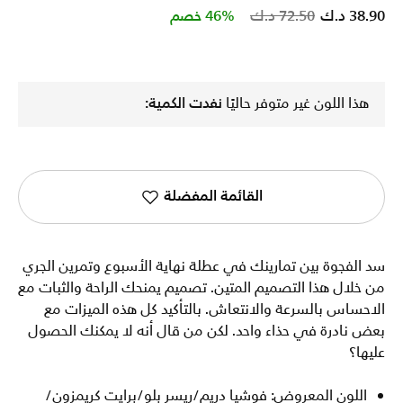
Price reduced from
to
38.90 د.ك
72.50 د.ك
46% خصم
هذا اللون غير متوفر حاليًا
نفدت الكمية:
القائمة المفضلة
سد الفجوة بين تمارينك في عطلة نهاية الأسبوع وتمرين الجري
من خلال هذا التصميم المتين. تصميم يمنحك الراحة والثبات مع
الاحساس بالسرعة والانتعاش. بالتأكيد كل هذه الميزات مع
بعض نادرة في حذاء واحد. لكن من قال أنه لا يمكنك الحصول
عليها؟
اللون المعروض: فوشيا دريم/ريسر بلو/برايت كريمزون/